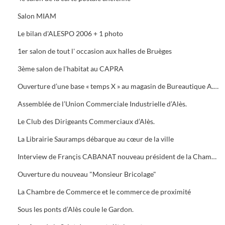
Salon MIAM
Le bilan d'ALESPO 2006 + 1 photo
1er salon de tout l' occasion aux halles de Bruèges
3ème salon de l'habitat au CAPRA
Ouverture d’une base « temps X » au magasin de Bureautique A.M.C., 40 Avenue du Général de Gaule à Alès.
Assemblée de l’Union Commerciale Industrielle d’Alès.
Le Club des Dirigeants Commerciaux d’Alès.
La Librairie Sauramps débarque au cœur de la ville
Interview de Françis CABANAT nouveau président de la Chambre de Commerce
Ouverture du nouveau "Monsieur Bricolage"
La Chambre de Commerce et le commerce de proximité
Sous les ponts d’Alès coule le Gardon.