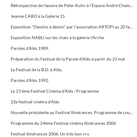
Rétrospective de l'œuvre de Peter Kuhn à l'Espace André Chamson. Exposition consacrée à Vauban à l'OFFICE DE TOURISME. Présentation de saison hors les murs du cratère
Jeanne CARO à la Galerie 15
Exposition "Dessins à dessin" par l'association ARTOPI au 20 faubourg du Soleil
Exposition NABLI sur les chats à la galerie l'Arche
Paroles d’Alès 1989.
Préparation du Festival de la Parole d’Alès à partir du 23 mai
Le Festival de la B.D. à Alès.
Paroles d’Alès 1992.
Le 23 ème Festival Cinéma d'Alès : Programme
22e festival cinéma d'Alès
Nouvelle présidente au Festival Itinérances. Programme de courts métrages de Jacques TATI
Programme du 24ème Festival cinéma Itinérances 2006
Festival Itinérances 2006. Un très bon cru