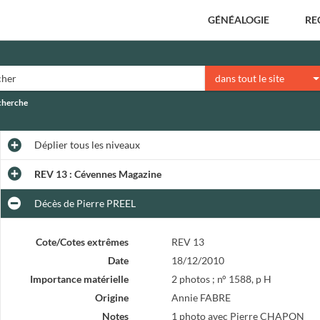
GÉNÉALOGIE
RE
dans tout le site
echerche
Déplier
tous les niveaux
REV 13 : Cévennes Magazine
Décès de Pierre PREEL
Cote/Cotes extrêmes
REV 13
Date
18/12/2010
Importance matérielle
2 photos ; n° 1588, p H
Origine
Annie FABRE
Notes
1 photo avec Pierre CHAPON