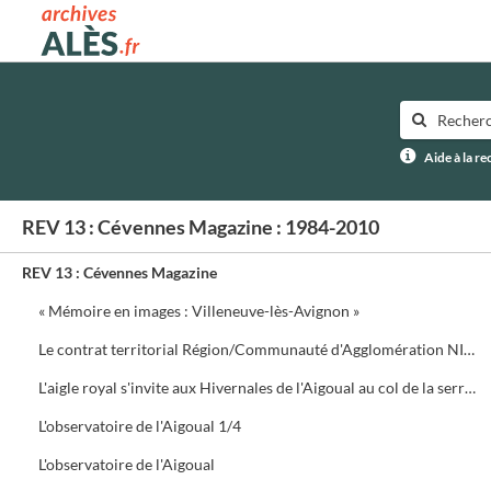
Archives municipales d'Alès
Aide à la r
REV 13 : Cévennes Magazine : 1984-2010
REV 13 : Cévennes Magazine
« Mémoire en images : Villeneuve-lès-Avignon »
Le contrat territorial Région/Communauté d'Agglomération NIMES Métropole
L'aigle royal s'invite aux Hivernales de l'Aigoual au col de la serreyrède. Programme de la journée
L'observatoire de l'Aigoual 1/4
L'observatoire de l'Aigoual