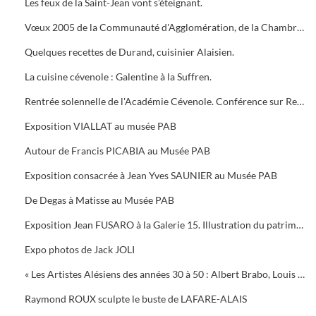
Les feux de la Saint-Jean vont s’éteignant.
Vœux 2005 de la Communauté d'Agglomération, de la Chambre de Commerce, 5 bougies pour la Médiathèque
Quelques recettes de Durand, cuisinier Alaisien.
La cuisine cévenole : Galentine à la Suffren.
Rentrée solennelle de l'Académie Cévenole. Conférence sur Renoir et Albert ANDRE, une amitié (1894-1919)
Exposition VIALLAT au musée PAB
Autour de Francis PICABIA au Musée PAB
Exposition consacrée à Jean Yves SAUNIER au Musée PAB
De Degas à Matisse au Musée PAB
Exposition Jean FUSARO à la Galerie 15. Illustration du patrimoine alésien
Expo photos de Jack JOLI
« Les Artistes Alésiens des années 30 à 50 : Albert Brabo, Louis Cabanes, Louis Arcaix et René Aberlenc » par Annie Corbier
Raymond ROUX sculpte le buste de LAFARE-ALAIS