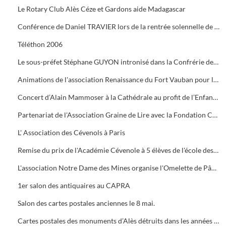
Le Rotary Club Alès Céze et Gardons aide Madagascar
Conférence de Daniel TRAVIER lors de la rentrée solennelle de l'Académie Cévenole
Téléthon 2006
Le sous-préfet Stéphane GUYON intronisé dans la Confrérie des Mange Tripes
Animations de l'association Renaissance du Fort Vauban pour le Téléthon
Concert d’Alain Mammoser à la Cathédrale au profit de l’Enfance Inadaptée.
Partenariat de l'Association Graine de Lire avec la Fondation Crédit Mutuel
L' Association des Cévenols à Paris
Remise du prix de l'Académie Cévenole à 5 élèves de l'école des Mines pour leur travail sur la mine et ses conséquences sur l'économie et les paysages.
L'association Notre Dame des Mines organise l'Omelette de Pâques à l'Ermitage
1er salon des antiquaires au CAPRA
Salon des cartes postales anciennes le 8 mai.
Cartes postales des monuments d’Alès détruits dans les années 1960.