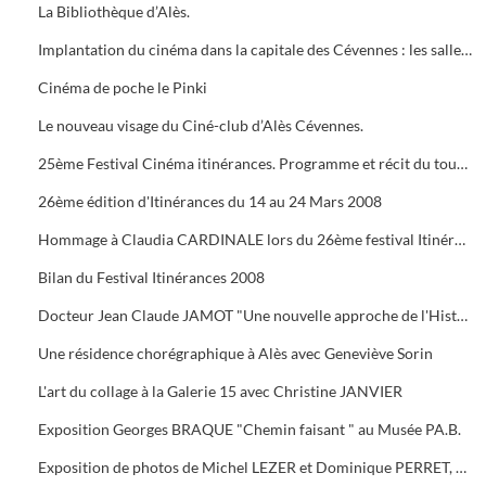
La Bibliothèque d’Alès.
Implantation du cinéma dans la capitale des Cévennes : les salles du début du siècle à nos jours.
Cinéma de poche le Pinki
Le nouveau visage du Ciné-club d’Alès Cévennes.
25ème Festival Cinéma itinérances. Programme et récit du tournage dans les cévennes d' "Un homme de trop"
26ème édition d'Itinérances du 14 au 24 Mars 2008
Hommage à Claudia CARDINALE lors du 26ème festival Itinérances. En photo avec Max ROUSTAN, Maire
Bilan du Festival Itinérances 2008
Docteur Jean Claude JAMOT "Une nouvelle approche de l'Histoire et de l'Archéologie appliquée aux Celtes
Une résidence chorégraphique à Alès avec Geneviève Sorin
L'art du collage à la Galerie 15 avec Christine JANVIER
Exposition Georges BRAQUE "Chemin faisant " au Musée PA.B.
Exposition de photos de Michel LEZER et Dominique PERRET, de peintures de Monique SANTORO à l'OFFICE DE TOURISME pour la Féria d'Alès