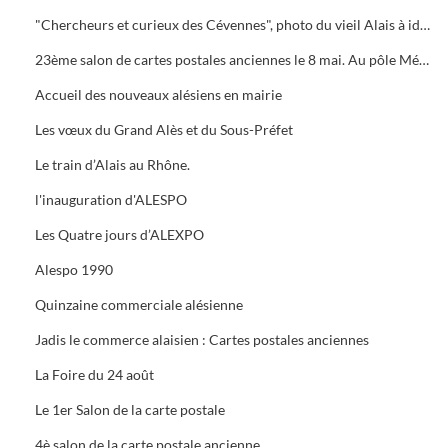
"Chercheurs et curieux des Cévennes", photo du vieil Alais à identifier.
23ème salon de cartes postales anciennes le 8 mai. Au pôle Mécanique grand prix camion
Accueil des nouveaux alésiens en mairie
Les vœux du Grand Alès et du Sous-Préfet
Le train d’Alais au Rhône.
l'inauguration d'ALESPO
Les Quatre jours d’ALEXPO
Alespo 1990
Quinzaine commerciale alésienne
Jadis le commerce alaisien : Cartes postales anciennes
La Foire du 24 août
Le 1er Salon de la carte postale
4è salon de la carte postale ancienne