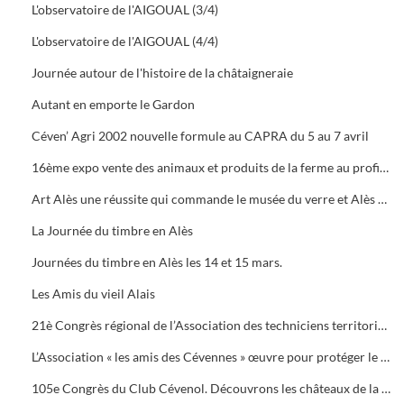
L'observatoire de l'AIGOUAL (3/4)
L'observatoire de l'AIGOUAL (4/4)
Journée autour de l'histoire de la châtaigneraie
Autant en emporte le Gardon
Céven’ Agri 2002 nouvelle formule au CAPRA du 5 au 7 avril
16ème expo vente des animaux et produits de la ferme au profit des orphelins des sapeurs-pompiers aux halles de Bruèges
Art Alès une réussite qui commande le musée du verre et Alès capitale des Cévennes, départ du chemin des verriers.
La Journée du timbre en Alès
Journées du timbre en Alès les 14 et 15 mars.
Les Amis du vieil Alais
21è Congrès régional de l’Association des techniciens territoriaux.
L’Association « les amis des Cévennes » œuvre pour protéger le patrimoine cévenol.
105e Congrès du Club Cévenol. Découvrons les châteaux de la Vaunage