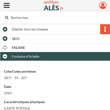
Ouvrir le menu déroulant
Archives municipales d'Alès
Déplier
tous les niveaux
18 Fi
FALAISE
Fontaine d'Arlette
Cote/Cotes extrêmes
18 Fi - 14 - 327
Date
1965
Caractéristiques physiques
CARTE POSTALE