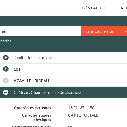
GÉNÉALOGIE
RE
dans tout le site
echerche
Déplier
tous les niveaux
18 Fi
AZAY - LE - RIDEAU
Château . Chambre du rez de chaussée
Cote/Cotes extrêmes
18 Fi - 37 - 150
Caractéristiques
CARTE POSTALE
physiques
Particularité physique
NB