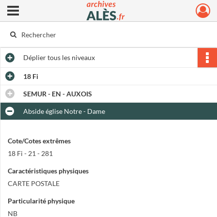
Ouvrir le menu déroulant
Archives municipales d'Alès
Déplier
tous les niveaux
18 Fi
SEMUR - EN - AUXOIS
Abside église Notre - Dame
Cote/Cotes extrêmes
18 Fi - 21 - 281
Caractéristiques physiques
CARTE POSTALE
Particularité physique
NB