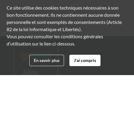
Ce site utilise des
cookies
techniques nécessaires à son
bon fonctionnement. Ils ne contiennent aucune donnée
personnelle et sont exemptés de consentements (Article
82 de la loi Informatique et Libertés).
Vous pouvez consulter les conditions générales
d’utilisation sur le lien ci-dessous.
En savoir plus
J'ai compris
Archives municipales d'Alès
4 boulevard Gambetta
30100 Alès
04 66 54 32 20
archives@ville-ales.fr