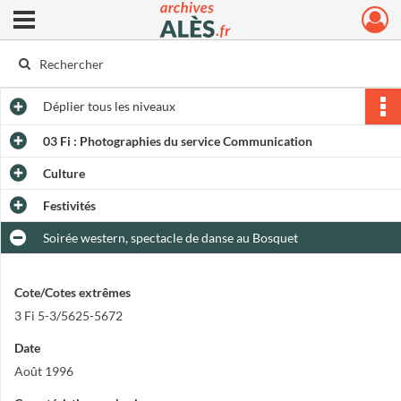
Ouvrir le menu déroulant
Archives municipales d'Alès
Déplier
tous les niveaux
03 Fi : Photographies du service Communication
Culture
Festivités
Soirée western, spectacle de danse au Bosquet
Cote/Cotes extrêmes
3 Fi 5-3/5625-5672
Date
Août 1996