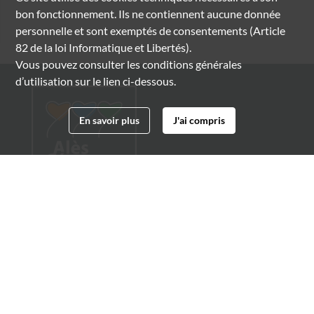
bon fonctionnement. Ils ne contiennent aucune donnée
personnelle et sont exemptés de consentements (Article
82 de la loi Informatique et Libertés).
Vous pouvez consulter les conditions générales
d’utilisation sur le lien ci-dessous.
En savoir plus
J'ai compris
Archives municipales d'Alès
4 boulevard Gambetta
30100 Alès
04 66 54 32 20
archives@ville-ales.fr