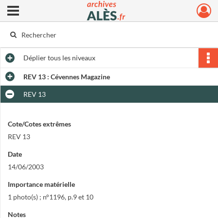
Ouvrir le menu déroulant
Archives municipales d'Alès
Déplier
tous les niveaux
REV 13 : Cévennes Magazine
REV 13
Cote/Cotes extrêmes
REV 13
Date
14/06/2003
Importance matérielle
1 photo(s) ; n°1196, p.9 et 10
Notes