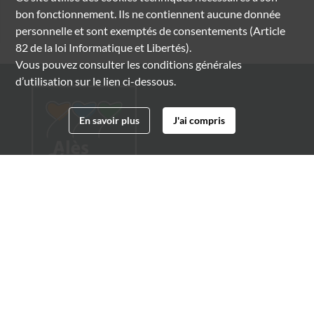
bon fonctionnement. Ils ne contiennent aucune donnée
personnelle et sont exemptés de consentements (Article
82 de la loi Informatique et Libertés).
Vous pouvez consulter les conditions générales
d’utilisation sur le lien ci-dessous.
En savoir plus
J'ai compris
Archives municipales d'Alès
4 boulevard Gambetta
30100 Alès
04 66 54 32 20
archives@ville-ales.fr