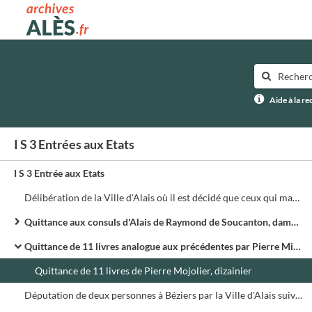
Archives municipales d'Alès
Aide à la r
I S 3 Entrées aux Etats
I S 3 Entrée aux Etats
Délibération de la Ville d'Alais où il est décidé que ceux qui marcheront pour la Ville ne toucheront pas plus de 5 sols tz par jour
Quittance aux consuls d'Alais de Raymond de Soucanton, damoiseau dizainier, en son nom et celui de ses compagnons, de 11 livres tz pour gages de 16 jours pour aller à Annonay servir dans l'armée du roi contre Lyon
Quittance de 11 livres analogue aux précédentes par Pierre Mirat dizainier
Quittance de 11 livres de Pierre Mojolier, dizainier
Députation de deux personnes à Béziers par la Ville d'Alais suivant les ordres du roi