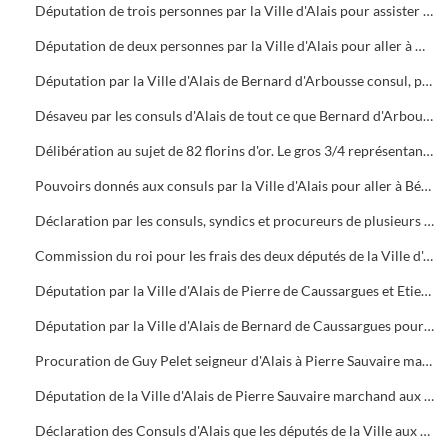
Députation de trois personnes par la Ville d'Alais pour assister à une assemblée d'évêques, abbés, barons et notables convoqués à Nîmes par ordre du roi
Députation de deux personnes par la Ville d'Alais pour aller à Nîmes traiter avec les gens du conseil du roi et réformateurs généraux en Languedoc sur les affaires que ceux-ci proposeront
Députation par la Ville d'Alais de Bernard d'Arbousse consul, pour comparaître à Béziers le 1er Mars suivant devant le comte d'Armagnac, lieutenant du roi en Languedoc
Désaveu par les consuls d'Alais de tout ce que Bernard d'Arbousse, leur envoyé à Béziers auprès du comte d'Armagnac, aurait pu faire au-delà des pouvoirs qu'il avait reçus
Délibération au sujet de 82 florins d'or. Le gros 3/4 représentant le contingent de la Ville d'Alais pour le présent que la sénéchaussée de Beaucaire et Nîmes devait faire lors de l'ambassade qu'elle enverrait au roi de France détenu en Angleterre
Pouvoirs donnés aux consuls par la Ville d'Alais pour aller à Béziers traiter avec les envoyés du duc de Normandie, régent de France, au sujet du traité fait par le duc avec le roi de Danemark
Déclaration par les consuls, syndics et procureurs de plusieurs villes de la sénéchaussée de Beaucaire et Nîmes de ce qui est dû aux consuls d'Alais pour les dépenses qu'ils ont faites à Nîmes, Béziers et Saint Saturnin pendant le conseil tenu sur les ordres du duc d'Anjou, frère et lieutenant du roi
Commission du roi pour les frais des deux députés de la Ville d'Alais venus à Lyon pour comparaître par devant le chancelier et autres gens du roi
Députation par la Ville d'Alais de Pierre de Caussargues et Etienne Lozeran pour aller à Montpellier assister à une assemblée de députés des communautés qui composent la sénéchaussée de Beaucaire
Députation par la Ville d'Alais de Bernard de Caussargues pour aller à Paris comparaître devant le roi suivant l'ordonnance de celui-ci
Procuration de Guy Pelet seigneur d'Alais à Pierre Sauvaire marchand de la Ville pour représenter le dit seigneur aux Etats Généraux de la province de Languedoc qui auront lieu à Carcassonne le 20 du même mois
Députation de la Ville d'Alais de Pierre Sauvaire marchand aux Etats Généraux de la province convoqués à Carcassonne
Déclaration des Consuls d'Alais que les députés de la Ville aux Etats Généraux de la province ont été payés par le trésorier et receveur du roi dans le diocèse des dépenses occasionnées par leur ambassade