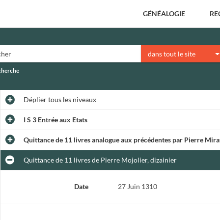
GÉNÉALOGIE
RE
dans tout le site
echerche
Déplier
tous les niveaux
I S 3 Entrée aux Etats
Quittance de 11 livres analogue aux précédentes par Pierre Mirat
Quittance de 11 livres de Pierre Mojolier, dizainier
Date
27 Juin 1310