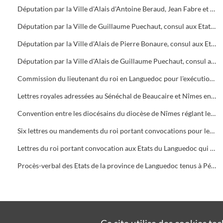
Députation par la Ville d'Alais d'Antoine Beraud, Jean Fabre et Etienne Marcellet pour aller à Nîmes délibérer avec les consuls de cette ville suivant les ordres du roi
Députation par la Ville de Guillaume Puechaut, consul aux Etats Généraux de la province convoqués à Montpellier
Députation par la Ville d'Alais de Pierre Bonaure, consul aux Etats Généraux de la province convoqués à Montpellier le 15 du même mois
Députation par la Ville d'Alais de Guillaume Puechaut, consul aux Etats Généraux de la province, convoqués à Montpellier le 20 du même mois
Commission du lieutenant du roi en Languedoc pour l'exécution d'un arrêt du même jour en faveur des consuls d'Alais contre les consuls, syndics ou procureurs de Nîmes, Beaucaire, Sommières, Aimargues, Massillargues, Sauve, Anduze et Le Vigan
Lettres royales adressées au Sénéchal de Beaucaire et Nîmes en faveur des consuls d'Alais qui n'avaient pas été payés de leurs dépenses pour leur entrée aux Etats Généraux de la province
Convention entre les diocésains du diocèse de Nîmes réglant leur tour d'entrée aux Etats Généraux de la province
Six lettres ou mandements du roi portant convocations pour les Etats
Lettres du roi portant convocation aux Etats du Languedoc qui se tiendront à Pont Saint-Esprit le 12 Novembre suivant
Procès-verbal des Etats de la province de Languedoc tenus à Pézenas en 1601