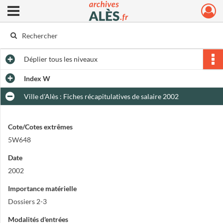
Ouvrir le menu déroulant
Archives municipales d'Alès
Déplier
tous les niveaux
Index W
Ville d'Alès : Fiches récapitulatives de salaire 2002
Cote/Cotes extrêmes
5W648
Date
2002
Importance matérielle
Dossiers 2-3
Modalités d'entrées