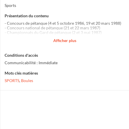
Sports
Présentation du contenu
- Concours de pétanque (4 et 5 octobre 1986, 19 et 20 mars 1988)
- Concours national de pétanque (21 et 22 mars 1987)
- Championnats du Gard de pétanque (2 et 3 mai 1987)
e
- 10
challenge inter-houillères de boules (3 octobre 1987)
Afficher plus
e
- 3
grand concours de pétanque (25 et 26 février 1989)
Conditions d'accès
Communicabilité : Immédiate
Mots clés matières
SPORTS
,
Boules