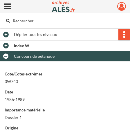
Ouvrir le menu déroulant
Archives municipales d'Alès
Déplier
tous les niveaux
Index W
Concours de pétanque
Cote/Cotes extrêmes
3W740
Date
1986-1989
Importance matérielle
Dossier 1
Origine