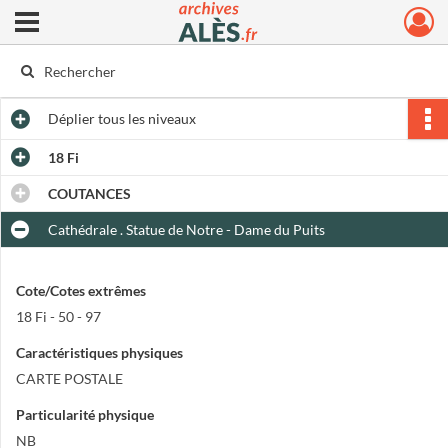
Ouvrir le menu déroulant
Archives municipales d'Alès
Déplier
tous les niveaux
18 Fi
COUTANCES
Cathédrale . Statue de Notre - Dame du Puits
Cote/Cotes extrêmes
18 Fi - 50 - 97
Caractéristiques physiques
CARTE POSTALE
Particularité physique
NB