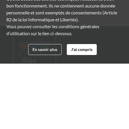
bon fonctionnement. Ils ne contiennent aucune donnée
personnelle et sont exemptés de consentements (Article
82 de la loi Informatique et Libertés).
Vous pouvez consulter les conditions générales
d’utilisation sur le lien ci-dessous.
En savoir plus
J'ai compris
Archives municipales d'Alès
4 boulevard Gambetta
30100 Alès
04 66 54 32 20
archives@ville-ales.fr