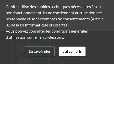
Ce site utilise des
cookies
techniques nécessaires à son
bon fonctionnement. Ils ne contiennent aucune donnée
personnelle et sont exemptés de consentements (Article
82 de la loi Informatique et Libertés).
Vous pouvez consulter les conditions générales
d’utilisation sur le lien ci-dessous.
En savoir plus
J'ai compris
Archives municipales d'Alès
4 boulevard Gambetta
30100 Alès
04 66 54 32 20
archives@ville-ales.fr