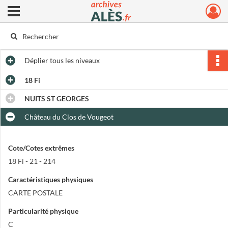
Ouvrir le menu déroulant
Archives municipales d'Alès
Déplier
tous les niveaux
18 Fi
NUITS ST GEORGES
Château du Clos de Vougeot
Cote/Cotes extrêmes
18 Fi - 21 - 214
Caractéristiques physiques
CARTE POSTALE
Particularité physique
C