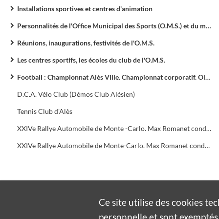
Installations sportives et centres d'animation
Personnalités de l'Office Municipal des Sports (O.M.S.) et du monde du sport
Réunions, inaugurations, festivités de l'O.M.S.
Les centres sportifs, les écoles du club de l'O.M.S.
Football : Championnat Alès Ville. Championnat corporatif. Olympique d'Alès (O.A.) ; Olympique d'Alès en Cévennes (O.A.C.)
D.C.A. Vélo Club (Démos Club Alésien)
Tennis Club d'Alès
XXIVe Rallye Automobile de Monte -Carlo. Max Romanet conduit la voiture 418
XXIVe Rallye Automobile de Monte-Carlo. Max Romanet conduit la voiture 418
Ce site utilise des
cookies
tec
personnelle et sont exemptés 