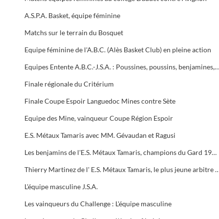
A.S.P.A. Basket, équipe féminine
Matchs sur le terrain du Bosquet
Equipe féminine de l'A.B.C. (Alès Basket Club) en pleine action
Equipes Entente A.B.C.-J.S.A. : Poussines, poussins, benjamines, b
Finale régionale du Critérium
Finale Coupe Espoir Languedoc Mines contre Sète
Equipe des Mine, vainqueur Coupe Région Espoir
E.S. Métaux Tamaris avec MM. Gévaudan et Ragusi
Les benjamins de l'E.S. Métaux Tamaris, champions du Gard 1973, champions du Languedoc 1973, vainqueurs de la Coupe des Mines 1973
Thierry Martinez de l' E.S. Métaux Tamaris, le plus jeune 
L'équipe masculine J.S.A.
Les vainqueurs du Challenge : L'équipe masculine