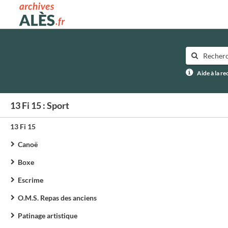
Archives municipales d'Alès
Aide à la r
13 Fi 15 : Sport
13 Fi 15
Canoë
Boxe
Escrime
O.M.S. Repas des anciens
Patinage artistique