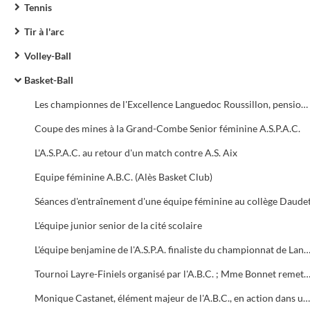
Tennis
Tir à l'arc
Volley-Ball
Basket-Ball
Les championnes de l'Excellence Languedoc Roussillon, pensionnaires de la Nationale III
Coupe des mines à la Grand-Combe Senior féminine A.S.P.A.C.
L'A.S.P.A.C. au retour d'un match contre A.S. Aix
Equipe féminine A.B.C. (Alès Basket Club)
Séances d'entraînement d'une équipe féminine au collège Daude
L'équipe junior senior de la cité scolaire
L'équipe benjamine de l'A.S.P.A. finaliste du championnat de La
Tournoi Layre-Finiels organisé par l'A.B.C. ; Mme Bonnet remet la coupe à Renée Llorca, capitaine de l'équip
Monique Castanet, élément majeur de l'A.B.C., en action dans un match