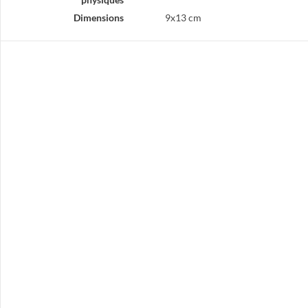
Dimensions
9x13 cm
t
nguedoc
e victorieuse