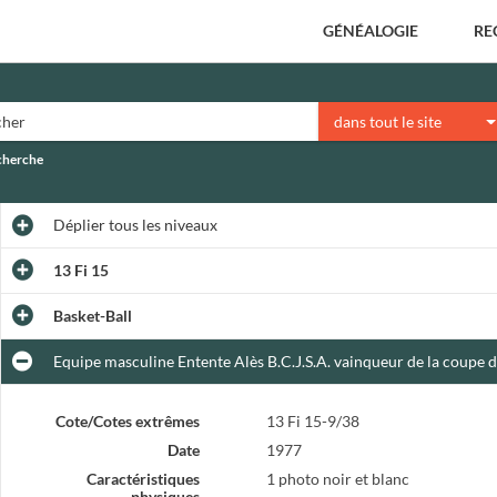
GÉNÉALOGIE
RE
dans tout le site
echerche
Déplier
tous les niveaux
13 Fi 15
Basket-Ball
Equipe masculine Entente Alès B.C.J.S.A. vainqueur de la coupe 
Cote/Cotes extrêmes
13 Fi 15-9/38
Date
1977
Caractéristiques
1 photo noir et blanc
physiques