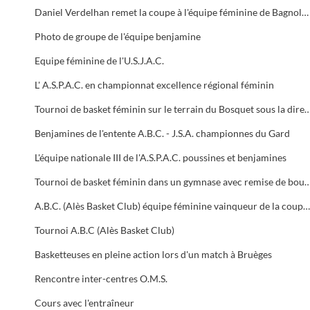
Daniel Verdelhan remet la coupe à l'équipe féminine de Bagnols qui a remporté le championnat Alès Ville
Photo de groupe de l'équipe benjamine
Equipe féminine de l'U.S.J.A.C.
L' A.S.P.A.C. en championnat excellence régional féminin
Tournoi de basket féminin sur le terrain du Bosquet sous la dir
Benjamines de l'entente A.B.C. - J.S.A. championnes du Gard
L'équipe nationale III de l'A.S.P.A.C. poussines et benjamines
Tournoi de basket féminin dans un gymnase avec remise de bouquets à
A.B.C. (Alès Basket Club) équipe féminine vainqueur de la coupe des mines
Tournoi A.B.C (Alès Basket Club)
Basketteuses en pleine action lors d'un match à Bruèges
Rencontre inter-centres O.M.S.
Cours avec l'entraîneur