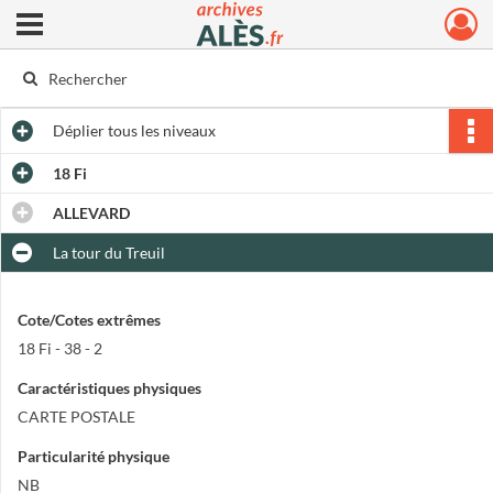
Ouvrir le menu déroulant
Archives municipales d'Alès
Déplier
tous les niveaux
18 Fi
ALLEVARD
La tour du Treuil
Cote/Cotes extrêmes
18 Fi - 38 - 2
Caractéristiques physiques
CARTE POSTALE
Particularité physique
NB