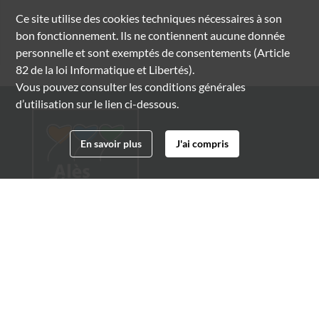
Ce site utilise des
cookies
techniques nécessaires à son
bon fonctionnement. Ils ne contiennent aucune donnée
personnelle et sont exemptés de consentements (Article
82 de la loi Informatique et Libertés).
Vous pouvez consulter les conditions générales
d’utilisation sur le lien ci-dessous.
En savoir plus
J'ai compris
Archives municipales d'Alès
4 boulevard Gambetta
30100 Alès
04 66 54 32 20
archives@ville-ales.fr