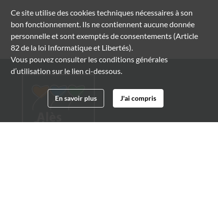
Ce site utilise des
cookies
techniques nécessaires à son
bon fonctionnement. Ils ne contiennent aucune donnée
personnelle et sont exemptés de consentements (Article
82 de la loi Informatique et Libertés).
Vous pouvez consulter les conditions générales
d’utilisation sur le lien ci-dessous.
En savoir plus
J'ai compris
Archives municipales d'Alès
4 boulevard Gambetta
30100 Alès
04 66 54 32 20
archives@ville-ales.fr