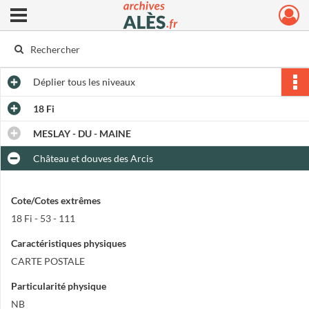
Ouvrir le menu déroulant
Archives municipales d'Alès
Déplier
tous les niveaux
18 Fi
MESLAY - DU - MAINE
Château et douves des Arcis
Cote/Cotes extrêmes
18 Fi - 53 - 111
Caractéristiques physiques
CARTE POSTALE
Particularité physique
NB