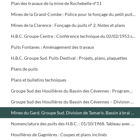
Plan des travaux de la mine de Rochebelle n°11
Mines de la Grand-Combe : Police pour le fonçage du petit puits de la Minette : 06/09/1875. Résumé du sondage de Ricard : Juillet-Septembre 1881
Mines de la Clarence : Fonçage du puits n° 2. Notes et plans
H.B.C. Groupe Centre : Conférence technique du 02/02/1953 sur le puits des Oules n°2. Calque coupe géologique du puits des Oules (25/04/1913)
Puits Fontanes : Aménagement des travaux
H.B.C. Groupe Sud. Puits Destival : Projets, plans, plaquettes
Plans de puits
Plans et bulletins techniques
Groupe Sud des Houillères du Bassin des Cévennes : Programme des travaux neufs
Groupe Sud des Houillères du Bassin des Cévennes – Division de Saint –Martin. Essai de dépilage chassant en tranche horizontale. Couche Marthe, plan Cabane
Mines du Gard. Groupe Sud. Division de Tamaris. Bassin à brai de Fontanes. Etat des lieux
Nomenclature des puits des H.B.C. : 01/10/1968. Tableau avec observations sur les remblayages : 1969-1975
Houillères de Gagnières : Coupes et plans inclinés