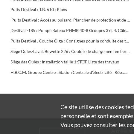
Puits Destival : T.B. 610 : Plans
Puits Destival : Accès au puisard. Plancher de protection et de visite de la boucle du câble d'équilibre
Destival -185 : Pompe Rateau PHMR 40-8 Groupes 3 et 4. Câles sous moteur Alsthom N.7-87. Câles sous pompe
Puits Destival . Couche Olga : Consignes pour la conduite des travaux
Siège Oules-Laval. Bowette 226 : Couloir de chargement en berlines
Siège des Oules : Installation taille 1 STOT. Liste des travaux
H.B.C.M. Groupe Centre : Station Centrale d'électricité : Réseaux électriques, réseaux 5 000 v. Câbles électriques, téléphoniques et tuyauteries d'alimentation d'eau entre la station Centrale et le poste de Trescol
Ce site utilise des
cookies
tec
personnelle et sont exemptés 
Vous pouvez consulter les cond
Archives mu