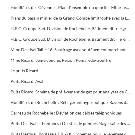
Houillères des Cévennes. Plan d’ensemble du quartier Mine Témoin
Plans du bassin minier de la Grand-Combe limitrophe avec la Lozère. Mines à ciel ouvert
H.B.C. Groupe Sud. Division de Rochebelle. Bâtiment dit « le grand four »
H.B.C. Groupe Sud. Division de Rochebelle. Bâtiment dit « le grand four ». Avant-projet de salle des fêtes
Mine Destival.Taille 16. Soutirage avec soutènement marchant et haveuse. Schéma d’un demi-cycle
Mine Ricard. 3ème couche. Région Pomarède-Gouffre
Le puits Ricard
Puits Ricard. Aval
Puits Ricard. Schéma de prélèvement de gaz pour analyses de CO2
Houillères de Rochebelle : Réfrigérant hyperbolique. Rayons de la Tour
Carreau de Rochebelle : Déviation des câbles téléphoniques
Puits Destival et Fontanes : Dessins de pompes étage, salle des pompes
Puits Destival: Roulage à T.B. 600 : Schémas pour le repérage des appareils. Sous-station, garage, atelier