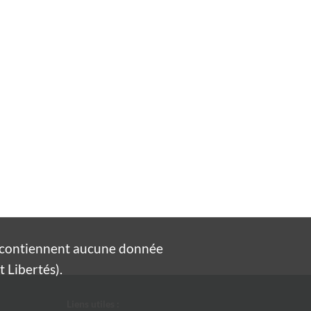
e contiennent aucune donnée
 Libertés).
Liens utiles :