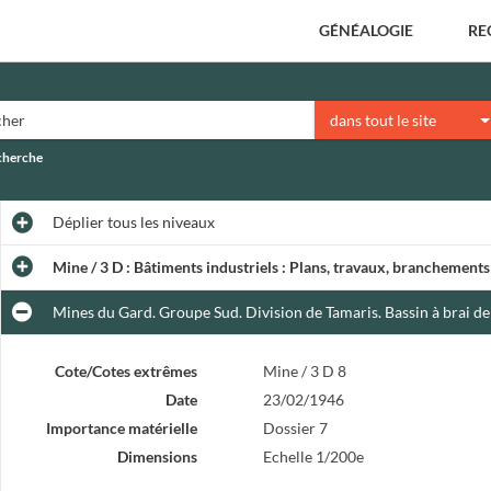
GÉNÉALOGIE
RE
dans tout le site
echerche
Déplier
tous les niveaux
Mine / 3 D : Bâtiments industriels : Plans, travaux, branchements 
Mines du Gard. Groupe Sud. Division de Tamaris. Bassin à brai de 
Cote/Cotes extrêmes
Mine / 3 D 8
Date
23/02/1946
Importance matérielle
Dossier 7
Dimensions
Echelle 1/200e