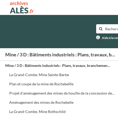
Archives municipales d'Alès
Aide à la r
Mine / 3 D : Bâtiments industriels : Plans, travaux, branchements eau, électricité, gaz
Mine / 3 D : Bâtiments industriels : Plans, travaux, branchements eau, électricité, gaz
La Grand-Combe. Mine Sainte-Barbe
Plan et coupe de la mine de Rochebellle
Projet d’aménagement des mines de houille de la concession de Rochebelle, travaux à exécuter : Rapport Beaunier
Aménagement des mines de Rochebelle
La Grand-Combe. Mine Rothschild