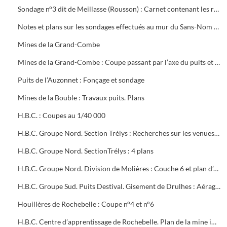
Sondage n°3 dit de Meillasse (Rousson) : Carnet contenant les relévés journaliers de la Société de Recherches du Midi (03/06/1900-06/09/1903), plan (30/08/1917) et courrier (1920-1932)
Notes et plans sur les sondages effectués au mur du Sans-Nom montagne Sainte-Barbe
Mines de la Grand-Combe
Mines de la Grand-Combe : Coupe passant par l’axe du puits et sondage de Malbosc, des sondages n°4 et 3, du puits de Laval, du sondage n°17 et du puits d’aérage du Mas-Dieu
Puits de l’Auzonnet : Fonçage et sondage
Mines de la Bouble : Travaux puits. Plans
H.B.C. : Coupes au 1/40 000
H.B.C. Groupe Nord. Section Trélys : Recherches sur les venues d’eau dans les travaux du puits Pisani, par J. Louis ingénieur civil des mines
H.B.C. Groupe Nord. SectionTrélys : 4 plans
H.B.C. Groupe Nord. Division de Molières : Couche 6 et plan d’ensemble des travaux du fond
H.B.C. Groupe Sud. Puits Destival. Gisement de Drulhes : Aérage au quartier de Drulhes
Houillères de Rochebelle : Coupe n°4 et n°6
H.B.C. Centre d’apprentissage de Rochebelle. Plan de la mine image