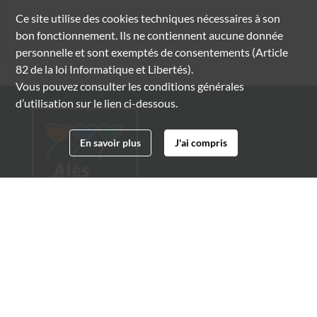
Ce site utilise des
cookies
techniques nécessaires à son
bon fonctionnement. Ils ne contiennent aucune donnée
personnelle et sont exemptés de consentements (Article
82 de la loi Informatique et Libertés).
Vous pouvez consulter les conditions générales
d’utilisation sur le lien ci-dessous.
En savoir plus
J'ai compris
Archives municipales d'Alès
4 boulevard Gambetta
30100 Alès
04 66 54 32 20
archives@ville-ales.fr