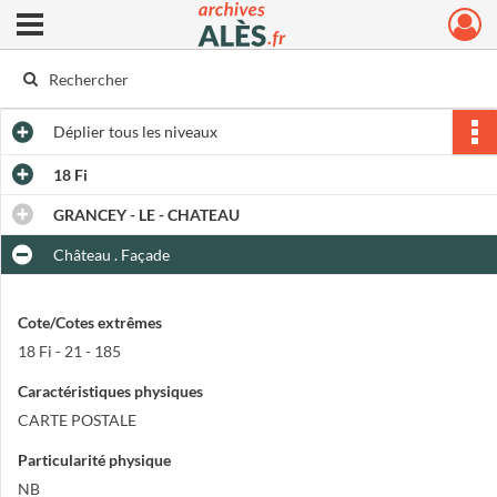
Ouvrir le menu déroulant
Archives municipales d'Alès
Déplier
tous les niveaux
18 Fi
GRANCEY - LE - CHATEAU
Château . Façade
Cote/Cotes extrêmes
18 Fi - 21 - 185
Caractéristiques physiques
CARTE POSTALE
Particularité physique
NB