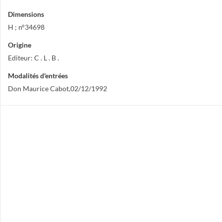
Dimensions
H ; n°34698
Origine
Editeur: C . L . B .
Modalités d'entrées
Don Maurice Cabot,02/12/1992