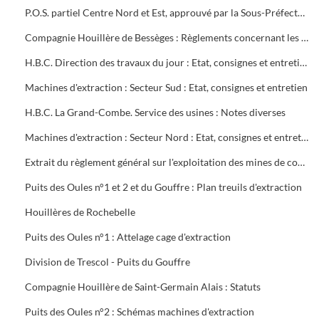
P.O.S. partiel Centre Nord et Est, approuvé par la Sous-Préfecture
Compagnie Houillère de Bessèges : Règlements concernant les ouvriers
H.B.C. Direction des travaux du jour : Etat, consignes et entretien des machines d'extraction
Machines d'extraction : Secteur Sud : Etat, consignes et entretien
H.B.C. La Grand-Combe. Service des usines : Notes diverses
Machines d'extraction : Secteur Nord : Etat, consignes et entretien
Extrait du règlement général sur l'exploitation des mines de combustibles : décret du 13 août 1911 modifié en mai 1931
Puits des Oules n°1 et 2 et du Gouffre : Plan treuils d'extraction
Houillères de Rochebelle
Puits des Oules n°1 : Attelage cage d'extraction
Division de Trescol - Puits du Gouffre
Compagnie Houillère de Saint-Germain Alais : Statuts
Puits des Oules n°2 : Schémas machines d'extraction