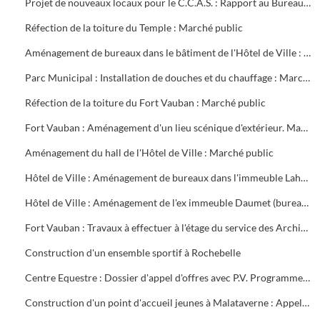
Projet de nouveaux locaux pour le C.C.A.S. : Rapport au Bureau Municipal
Réfection de la toiture du Temple : Marché public
Aménagement de bureaux dans le bâtiment de l'Hôtel de Ville : Marché public
Parc Municipal : Installation de douches et du chauffage : Marché public
Réfection de la toiture du Fort Vauban : Marché public
Fort Vauban : Aménagement d'un lieu scénique d'extérieur. Marché public
Aménagement du hall de l'Hôtel de Ville : Marché public
Hôtel de Ville : Aménagement de bureaux dans l'immeuble Lahondès (3 tranches) : Marché public
Hôtel de Ville : Aménagement de l'ex immeuble Daumet (bureaux du 2ème étage Informatique, cave escalier) : Marché public
Fort Vauban : Travaux à effectuer à l'étage du service des Archives. Liste du mobilier à acheter. Installation du Fonds Ancien de la Bibliothèque
Construction d'un ensemble sportif à Rochebelle
Centre Equestre : Dossier d'appel d'offres avec P.V. Programme du concours. Réunions de chantier
Construction d'un point d'accueil jeunes à Malataverne : Appel d'offres