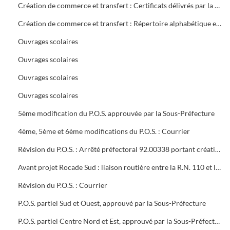
Création de commerce et transfert : Certificats délivrés par la mairie
Création de commerce et transfert : Répertoire alphabétique et chronologique
Ouvrages scolaires
Ouvrages scolaires
Ouvrages scolaires
Ouvrages scolaires
5ème modification du P.O.S. approuvée par la Sous-Préfecture
4ème, 5ème et 6ème modifications du P.O.S. : Courrier
Révision du P.O.S. : Arrêté préfectoral 92.00338 portant création d'utilité publique projet à 2x2 voies R.N.106 entre Alès et Boucoiran
Avant projet Rocade Sud : liaison routière entre la R.N. 110 et la R.N. 106
Révision du P.O.S. : Courrier
P.O.S. partiel Sud et Ouest, approuvé par la Sous-Préfecture
P.O.S. partiel Centre Nord et Est, approuvé par la Sous-Préfecture