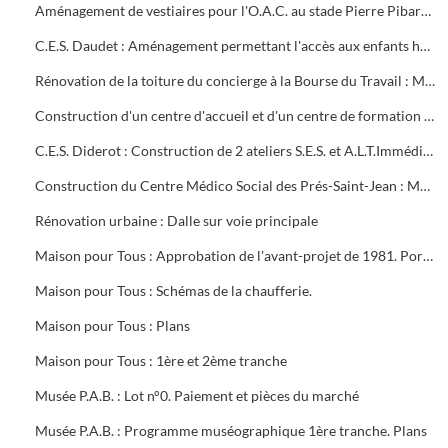
Aménagement de vestiaires pour l'O.A.C. au stade Pierre Pibarot : Estimatif
C.E.S. Daudet : Aménagement permettant l'accès aux enfants handicapés. Projet et marché public
Rénovation de la toiture du concierge à la Bourse du Travail : Marché public
Construction d'un centre d'accueil et d'un centre de formation pour l'O.A.C. Programme
C.E.S. Diderot : Construction de 2 ateliers S.E.S. et A.L.T.Immédiate. Marché public
Construction du Centre Médico Social des Prés-Saint-Jean : Marché public
Rénovation urbaine : Dalle sur voie principale
Maison pour Tous : Approbation de l'avant-projet de 1981. Portrait de Louis Aragon " un éternel printemps ". Calque de l'aménagement intérieur
Maison pour Tous : Schémas de la chaufferie.
Maison pour Tous : Plans
Maison pour Tous : 1ère et 2ème tranche
Musée P.A.B. : Lot n°0. Paiement et pièces du marché
Musée P.A.B. : Programme muséographique 1ère tranche. Plans