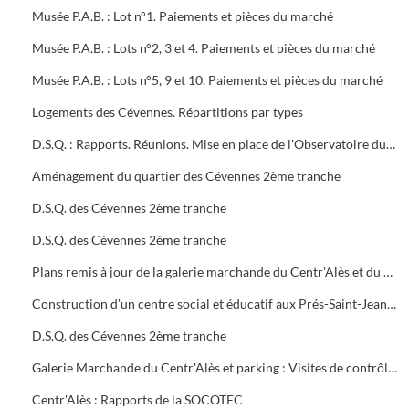
Musée P.A.B. : Lot n°1. Paiements et pièces du marché
Musée P.A.B. : Lots n°2, 3 et 4. Paiements et pièces du marché
Musée P.A.B. : Lots n°5, 9 et 10. Paiements et pièces du marché
Logements des Cévennes. Répartitions par types
D.S.Q. : Rapports. Réunions. Mise en place de l'Observatoire du logement du plan local de l'habitat
Aménagement du quartier des Cévennes 2ème tranche
D.S.Q. des Cévennes 2ème tranche
D.S.Q. des Cévennes 2ème tranche
Plans remis à jour de la galerie marchande du Centr'Alès et du parking
Construction d'un centre social et éducatif aux Prés-Saint-Jean Maison du Moulinet : Marché public (2ème tranche)
D.S.Q. des Cévennes 2ème tranche
Galerie Marchande du Centr'Alès et parking : Visites de contrôle de la commission de sécurité
Centr'Alès : Rapports de la SOCOTEC