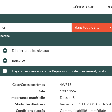
GÉNÉALOGIE
RE
dans tout le site
echerche
Déplier
tous les niveaux
Index W
Foyers-résidence, service Repas à domicile : règlement, tarifs
Cote/Cotes extrêmes
4W715
Date
1987-1996
Importance matérielle
Dossier 8
Modalités d'entrées
Versement n° 11-2001, C.C.A.S. A
Conditions d'accès
Communicabilité : Immédiate