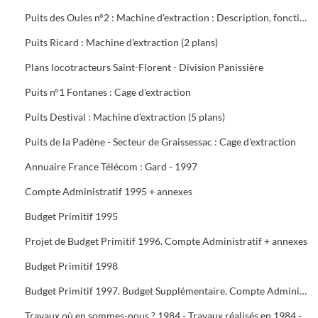
Puits des Oules n°2 : Machine d'extraction : Description, fonctionnement, conduite et entretien : 3 documents
Puits Ricard : Machine d'extraction (2 plans)
Plans locotracteurs Saint-Florent - Division Panissière
Puits n°1 Fontanes : Cage d'extraction
Puits Destival : Machine d'extraction (5 plans)
Puits de la Padène - Secteur de Graissessac : Cage d'extraction
Annuaire France Télécom : Gard - 1997
Compte Administratif 1995 + annexes
Budget Primitif 1995
Projet de Budget Primitif 1996. Compte Administratif + annexes
Budget Primitif 1998
Budget Primitif 1997. Budget Supplémentaire. Compte Administratif + annexes
Travaux où en sommes-nous ? 1984 - Travaux réalisés en 1984 - Programme 1985 - Travaux 1987