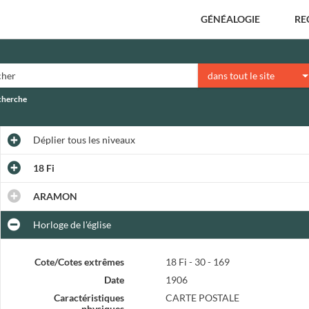
GÉNÉALOGIE
RE
dans tout le site
echerche
Déplier
tous les niveaux
18 Fi
ARAMON
Horloge de l'église
Cote/Cotes extrêmes
18 Fi - 30 - 169
Date
1906
Caractéristiques
CARTE POSTALE
physiques