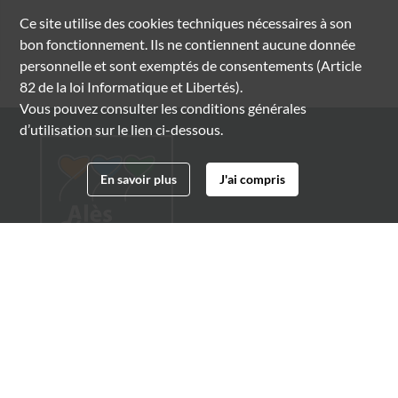
Ce site utilise des
cookies
techniques nécessaires à son
bon fonctionnement. Ils ne contiennent aucune donnée
personnelle et sont exemptés de consentements (Article
82 de la loi Informatique et Libertés).
Vous pouvez consulter les conditions générales
d’utilisation sur le lien ci-dessous.
En savoir plus
J'ai compris
Archives municipales d'Alès
4 boulevard Gambetta
30100 Alès
04 66 54 32 20
archives@ville-ales.fr