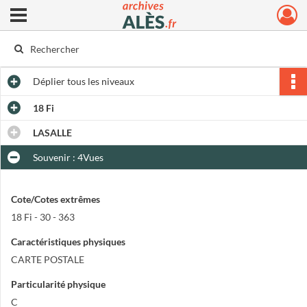
Ouvrir le menu déroulant
Archives municipales d'Alès
Déplier
tous les niveaux
18 Fi
LASALLE
Souvenir : 4Vues
Cote/Cotes extrêmes
18 Fi - 30 - 363
Caractéristiques physiques
CARTE POSTALE
Particularité physique
C