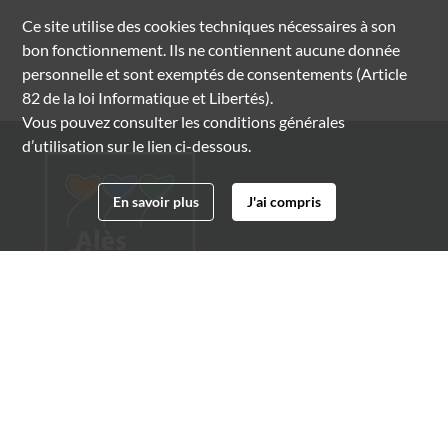
Ce site utilise des
cookies
techniques nécessaires à son
bon fonctionnement. Ils ne contiennent aucune donnée
personnelle et sont exemptés de consentements (Article
82 de la loi Informatique et Libertés).
Vous pouvez consulter les conditions générales
d’utilisation sur le lien ci-dessous.
En savoir plus
J'ai compris
Archives municipales d'Alès
4 boulevard Gambetta
30100 Alès
04 66 54 32 20
archives@ville-ales.fr