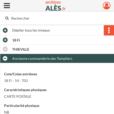
Ouvrir le menu déroulant
Archives municipales d'Alès
Déplier
tous les niveaux
18 Fi
THIEVILLE
Ancienne commanderie des Templiers
Cote/Cotes extrêmes
18 Fi - 14 - 703
Caractéristiques physiques
CARTE POSTALE
Particularité physique
NB