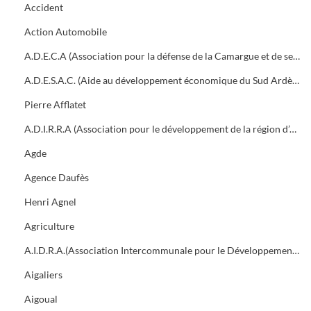
Accident
Action Automobile
A.D.E.C.A (Association pour la défense de la Camargue et de ses traditions)
A.D.E.S.A.C. (Aide au développement économique du Sud Ardèche et des Cévennes)
Pierre Afflatet
A.D.I.R.R.A (Association pour le développement de la région d’Alès)
Agde
Agence Daufès
Henri Agnel
Agriculture
A.I.D.R.A.(Association Intercommunale pour le Développement de la Région d'Alès)
Aigaliers
Aigoual