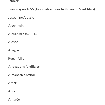
Tamaris
Tramway en 1899 (Association pour le Musée du Vieil Alais)
Joséphine Alcasio
Alechinsky
Alès Média (S.A.R.L.)
Alespo
Allègre
Roger Allier
Allocations familiales
Almanach cévenol
Altier
Alzon
Amarée