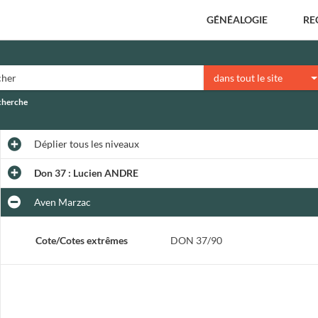
GÉNÉALOGIE
RE
dans tout le site
echerche
Déplier
tous les niveaux
Don 37 : Lucien ANDRE
Aven Marzac
Cote/Cotes extrêmes
DON 37/90