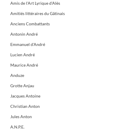
Amis de l'Art Lyrique d'Alès
Amitiés littéraires du Gâtinais
Anciens Combattants
Antonin André
Emmanuel d'André
Lucien André
Maurice André
Anduze
Grotte Anjau
Jacques Antoine
Christian Anton
Jules Anton
A.N.P.E.