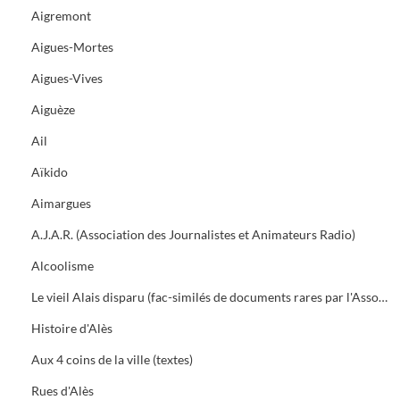
Aigremont
Aigues-Mortes
Aigues-Vives
Aiguèze
Ail
Aïkido
Aimargues
A.J.A.R. (Association des Journalistes et Animateurs Radio)
Alcoolisme
Le vieil Alais disparu (fac-similés de documents rares par l'Association des Amis du vieil Alais)
Histoire d'Alès
Aux 4 coins de la ville (textes)
Rues d'Alès