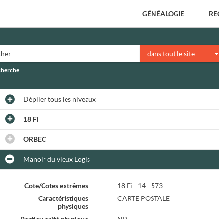
GÉNÉALOGIE
RE
dans tout le site
echerche
Déplier
tous les niveaux
18 Fi
ORBEC
Manoir du vieux Logis
Cote/Cotes extrêmes
18 Fi - 14 - 573
Caractéristiques
CARTE POSTALE
physiques
Particularité physique
NB