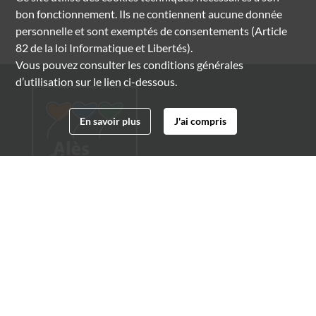
bon fonctionnement. Ils ne contiennent aucune donnée
personnelle et sont exemptés de consentements (Article
82 de la loi Informatique et Libertés).
Vous pouvez consulter les conditions générales
d’utilisation sur le lien ci-dessous.
En savoir plus
J'ai compris
Archives municipales d'Alès
4 boulevard Gambetta
30100 Alès
04 66 54 32 20
archives@ville-ales.fr