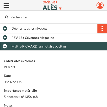
Ouvrir le menu déroulant
Archives municipales d'Alès
Déplier
tous les niveaux
REV 13 : Cévennes Magazine
Maître RICHARD, un notaire occitan
Cote/Cotes extrêmes
REV 13
Date
08/07/2006
Importance matérielle
5 photo(s) ; n°1356, p.8
Notes