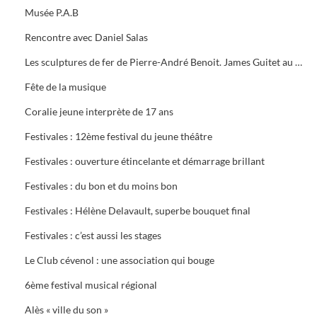
Musée P.A.B
Rencontre avec Daniel Salas
Les sculptures de fer de Pierre-André Benoit. James Guitet au Musée P.A.B.
Fête de la musique
Coralie jeune interprète de 17 ans
Festivales : 12ème festival du jeune théâtre
Festivales : ouverture étincelante et démarrage brillant
Festivales : du bon et du moins bon
Festivales : Hélène Delavault, superbe bouquet final
Festivales : c’est aussi les stages
Le Club cévenol : une association qui bouge
6ème festival musical régional
Alès « ville du son »