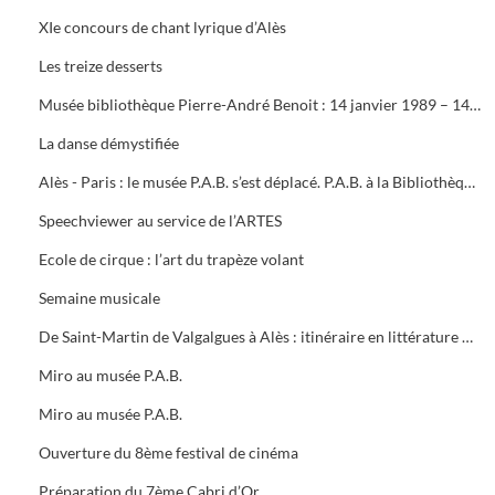
XIe concours de chant lyrique d’Alès
Les treize desserts
Musée bibliothèque Pierre-André Benoit : 14 janvier 1989 – 14 janvier 1990
La danse démystifiée
Alès - Paris : le musée P.A.B. s’est déplacé. P.A.B. à la Bibliothèque Nationale. Le dépliant du musée P.A.B
Speechviewer au service de l’ARTES
Ecole de cirque : l’art du trapèze volant
Semaine musicale
De Saint-Martin de Valgalgues à Alès : itinéraire en littérature occitane (1968 – 1988)
Miro au musée P.A.B.
Miro au musée P.A.B.
Ouverture du 8ème festival de cinéma
Préparation du 7ème Cabri d’Or