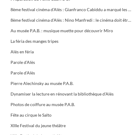
8ème festival cinéma d’Alès : Gianfranco Cabiddu a marqué les journées professionnelles
8ème festival cinéma d’Alès : Nino Manfredi : le cinéma doit être utile
Au musée P.A.B. : musique muette pour découvrir Miro
La féria des manges tripes
Alès en féria
Parole d’Alès
Parole d’Alès
Pierre Alechinsky au musée P.A.B.
Dynamiser la lecture en rénovant la bibliothèque d’Alès
Photos de coiffure au musée P.A.B.
Fête au cirque le Salto
XIIIe Festival du jeune théâtre