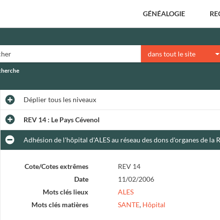
GÉNÉALOGIE
RE
dans tout le site
echerche
Déplier
tous les niveaux
REV 14 : Le Pays Cévenol
Adhésion de l'hôpital d'ALES au réseau des dons d'organes de la 
Cote/Cotes extrêmes
REV 14
Date
11/02/2006
Mots clés lieux
ALES
Mots clés matières
SANTE
,
Hôpital