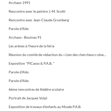
Archaos 1991
Rencontre avec le peintre J.-M. Scotti
Rencontre avec Jean-Claude Grumberg
Parole d’Alès
Archaos : Bouinax 91
Les arènes à l'heure de la féria
Réunion du comité de rédaction du « Lien des chercheurs cévenols »
Exposition "PICasso & P.A.B. "
Parole d’Alès
Parole d’Alès
6ème rencontres de théâtre scolaire
Portrait de Jacques Volpi
Exposition de travaux d’enfants au Musée P.A.B.