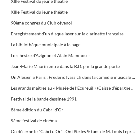
XIIIe Festival du jeune théâtre
XIIIe Festival du jeune théâtre
90ème congrès du Club cévenol
Enregistrement d’un disque laser sur la clarinette française
La bibliothèque municipale à la page
L’orchestre d’Avignon et Alain Mammoser
Jean-Marie Maurin entre dans la B.D. par la grande porte
Un Alésien à Paris : Frédéric Ivassich dans la comédie musicale « 42nd street » au théâtre du Châtelet
Les grands maîtres au « Musée de l’Ecureuil » (Caisse d’épargne d’Alès).
Festival de la bande dessinée 1991
8éme édition du Cabri d'Or
9ème festival de cinéma
On décerne le "Cabri d'Or" . On fête les 90 ans de M. Louis Leprince-Ringuet