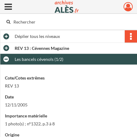
Ouvrir le menu déroulant
Archives municipales d'Alès
Déplier
tous les niveaux
REV 13 : Cévennes Magazine
Les bancels cévenols (1/2)
Cote/Cotes extrêmes
REV 13
Date
12/11/2005
Importance matérielle
1 photo(s) ; n°1322, p.3 à 8
Origine