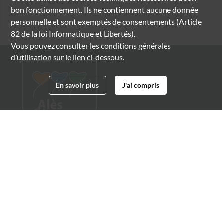
bon fonctionnement. Ils ne contiennent aucune donnée
personnelle et sont exemptés de consentements (Article
82 de la loi Informatique et Libertés).
Vous pouvez consulter les conditions générales
d’utilisation sur le lien ci-dessous.
En savoir plus
J'ai compris
Archives municipales d'Alès
4 boulevard Gambetta
30100 Alès
04 66 54 32 20
archives@ville-ales.fr