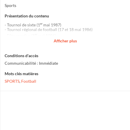
Sports
Présentation du contenu
er
- Tournoi de sixte (1
mai 1987)
- Tournoi régional de football (17 et 18 mai 1986)
er
- Fête sportive (1
mai 1986)
Afficher plus
Conditions d'accès
Communicabilité : Immédiate
Mots clés matières
SPORTS
,
Football