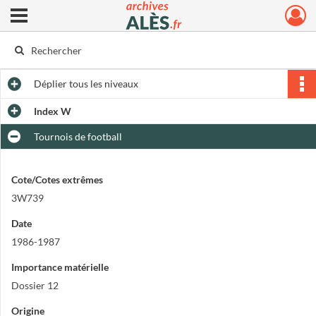
Ouvrir le menu déroulant
Archives municipales d'Alès
Déplier
tous les niveaux
Index W
Tournois de football
Cote/Cotes extrêmes
3W739
Date
1986-1987
Importance matérielle
Dossier 12
Origine