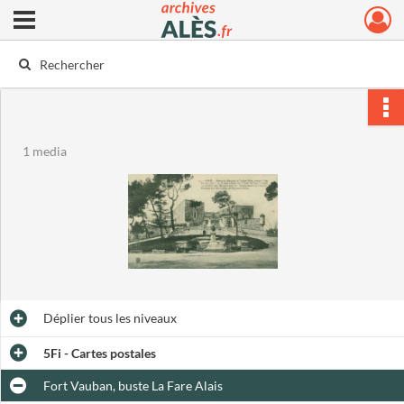
Ouvrir le menu déroulant
Archives municipales d'Alès
1 media
Déplier
tous les niveaux
5Fi - Cartes postales
Fort Vauban, buste La Fare Alais