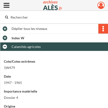
Ouvrir le menu déroulant
Archives municipales d'Alès
Déplier
tous les niveaux
Index W
Calamités agricoles
Cote/Cotes extrêmes
1W479
Date
1947 - 1965
Importance matérielle
Dossier 4
Origine