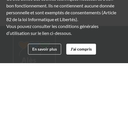
bon fonctionnement. Ils ne contiennent aucune donnée
personnelle et sont exemptés de consentements (Article
82 de la loi Informatique et Libertés).
Vous pouvez consulter les conditions générales
d’utilisation sur le lien ci-dessous.
En savoir plus
J'ai compris
Archives municipales d'Alès
4 boulevard Gambetta
30100 Alès
04 66 54 32 20
archives@ville-ales.fr