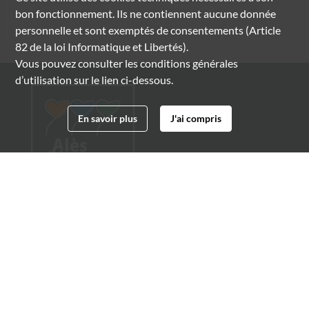
bon fonctionnement. Ils ne contiennent aucune donnée
personnelle et sont exemptés de consentements (Article
82 de la loi Informatique et Libertés).
Vous pouvez consulter les conditions générales
d’utilisation sur le lien ci-dessous.
En savoir plus
J'ai compris
Archives municipales d'Alès
4 boulevard Gambetta
30100 Alès
04 66 54 32 20
archives@ville-ales.fr