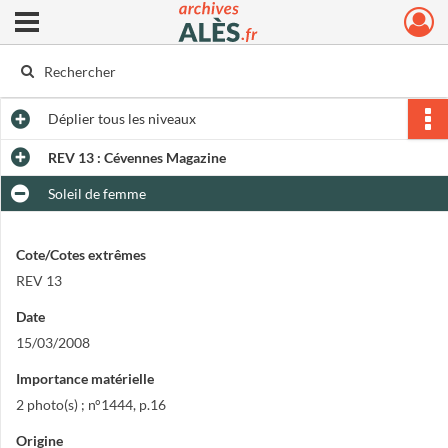
Ouvrir le menu déroulant
Archives municipales d'Alès
Déplier
tous les niveaux
REV 13 : Cévennes Magazine
Soleil de femme
Cote/Cotes extrêmes
REV 13
Date
15/03/2008
Importance matérielle
2 photo(s) ; n°1444, p.16
Origine