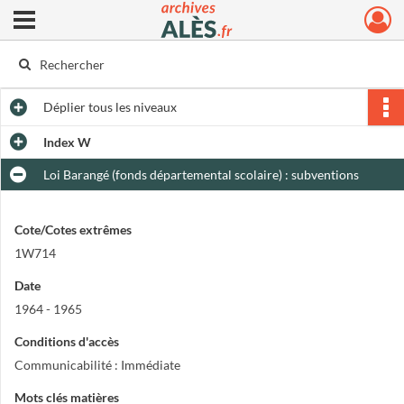
Ouvrir le menu déroulant
Archives municipales d'Alès
Déplier
tous les niveaux
Index W
Loi Barangé (fonds départemental scolaire) : subventions
Cote/Cotes extrêmes
1W714
Date
1964 - 1965
Conditions d'accès
Communicabilité : Immédiate
Mots clés matières