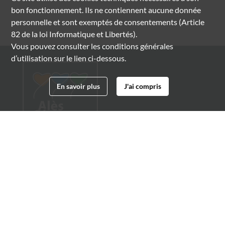
bon fonctionnement. Ils ne contiennent aucune donnée
personnelle et sont exemptés de consentements (Article
82 de la loi Informatique et Libertés).
Vous pouvez consulter les conditions générales
d’utilisation sur le lien ci-dessous.
En savoir plus
J'ai compris
Archives municipales d'Alès
4 boulevard Gambetta
30100 Alès
04 66 54 32 20
archives@ville-ales.fr