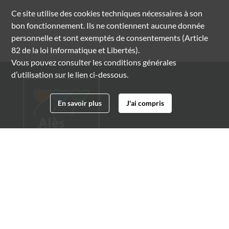
Ce site utilise des
cookies
techniques nécessaires à son
bon fonctionnement. Ils ne contiennent aucune donnée
personnelle et sont exemptés de consentements (Article
82 de la loi Informatique et Libertés).
Vous pouvez consulter les conditions générales
d’utilisation sur le lien ci-dessous.
En savoir plus
J'ai compris
Archives municipales d'Alès
4 boulevard Gambetta
30100 Alès
04 66 54 32 20
archives@ville-ales.fr