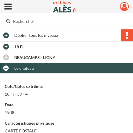
Ouvrir le menu déroulant
Archives municipales d'Alès
Déplier
tous les niveaux
18 Fi
BEAUCAMPS - LIGNY
Le château
Cote/Cotes extrêmes
18 Fi - 59 - 4
Date
1908
Caractéristiques physiques
CARTE POSTALE