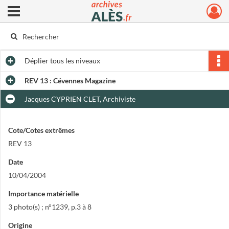
Ouvrir le menu déroulant
Archives municipales d'Alès
Déplier
tous les niveaux
REV 13 : Cévennes Magazine
Jacques CYPRIEN CLET, Archiviste
Cote/Cotes extrêmes
REV 13
Date
10/04/2004
Importance matérielle
3 photo(s) ; n°1239, p.3 à 8
Origine