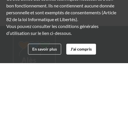
bon fonctionnement. Ils ne contiennent aucune donnée
personnelle et sont exemptés de consentements (Article
82 de la loi Informatique et Libertés).
Vous pouvez consulter les conditions générales
d’utilisation sur le lien ci-dessous.
En savoir plus
J'ai compris
Archives municipales d'Alès
4 boulevard Gambetta
30100 Alès
04 66 54 32 20
archives@ville-ales.fr