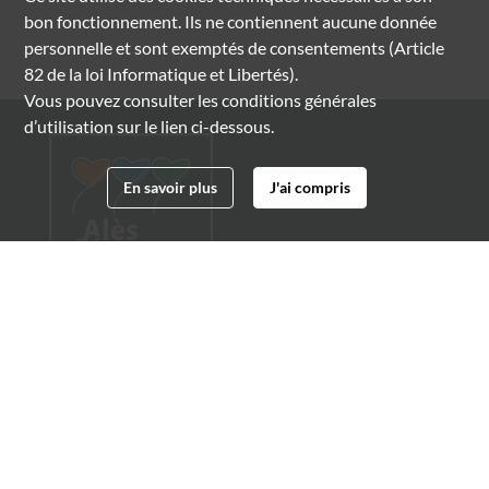
bon fonctionnement. Ils ne contiennent aucune donnée
personnelle et sont exemptés de consentements (Article
82 de la loi Informatique et Libertés).
Vous pouvez consulter les conditions générales
d’utilisation sur le lien ci-dessous.
En savoir plus
J'ai compris
Archives municipales d'Alès
4 boulevard Gambetta
30100 Alès
04 66 54 32 20
archives@ville-ales.fr