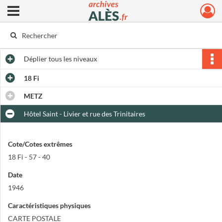
Ouvrir le menu déroulant
Archives municipales d'Alès
Déplier
tous les niveaux
18 Fi
METZ
Hôtel Saint - Livier et rue des Trinitaires
Cote/Cotes extrêmes
18 Fi - 57 - 40
Date
1946
Caractéristiques physiques
CARTE POSTALE