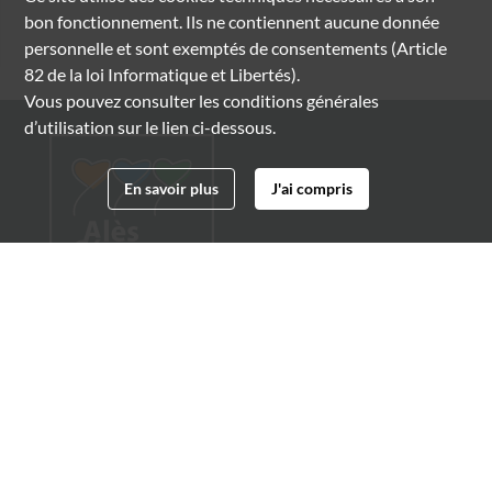
bon fonctionnement. Ils ne contiennent aucune donnée
personnelle et sont exemptés de consentements (Article
82 de la loi Informatique et Libertés).
Vous pouvez consulter les conditions générales
d’utilisation sur le lien ci-dessous.
En savoir plus
J'ai compris
Archives municipales d'Alès
4 boulevard Gambetta
30100 Alès
04 66 54 32 20
archives@ville-ales.fr