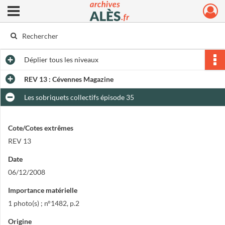
Ouvrir le menu déroulant
Archives municipales d'Alès
Déplier
tous les niveaux
REV 13 : Cévennes Magazine
Les sobriquets collectifs épisode 35
Cote/Cotes extrêmes
REV 13
Date
06/12/2008
Importance matérielle
1 photo(s) ; n°1482, p.2
Origine