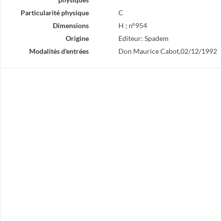
Particularité physique
C
Dimensions
H ; n°954
Origine
Editeur: Spadem
Modalités d'entrées
Don Maurice Cabot,02/12/1992