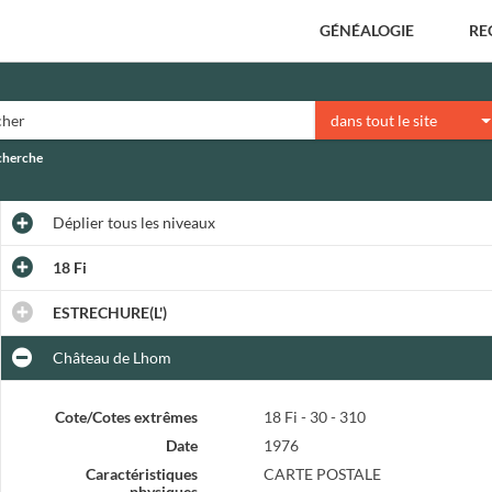
GÉNÉALOGIE
RE
dans tout le site
echerche
Déplier
tous les niveaux
18 Fi
ESTRECHURE(L')
Château de Lhom
Cote/Cotes extrêmes
18 Fi - 30 - 310
Date
1976
Caractéristiques
CARTE POSTALE
physiques