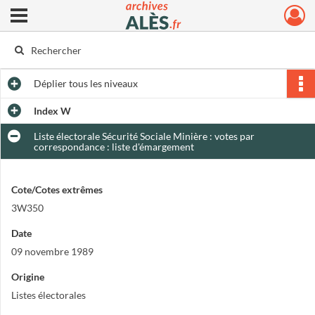
Ouvrir le menu déroulant
Archives municipales d'Alès
Déplier
tous les niveaux
Index W
Liste électorale Sécurité Sociale Minière : votes par
correspondance : liste d'émargement
Cote/Cotes extrêmes
3W350
Date
09 novembre 1989
Origine
Listes électorales