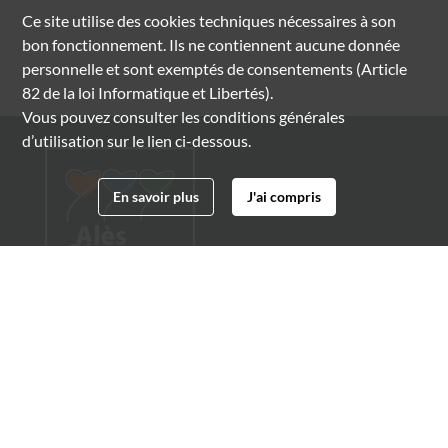
Ce site utilise des
cookies
techniques nécessaires à son
bon fonctionnement. Ils ne contiennent aucune donnée
personnelle et sont exemptés de consentements (Article
82 de la loi Informatique et Libertés).
Vous pouvez consulter les conditions générales
d’utilisation sur le lien ci-dessous.
En savoir plus
J'ai compris
Archives municipales d'Alès
4 boulevard Gambetta
30100 Alès
04 66 54 32 20
archives@ville-ales.fr