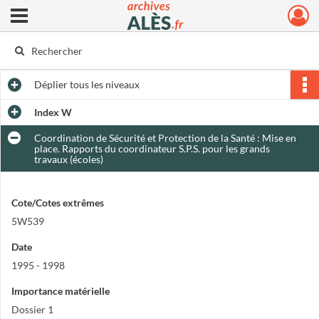
Ouvrir le menu déroulant
Archives municipales d'Alès
Déplier
tous les niveaux
Index W
Coordination de Sécurité et Protection de la Santé : Mise en
place. Rapports du coordinateur S.P.S. pour les grands
travaux (écoles)
Cote/Cotes extrêmes
5W539
Date
1995 - 1998
Importance matérielle
Dossier 1