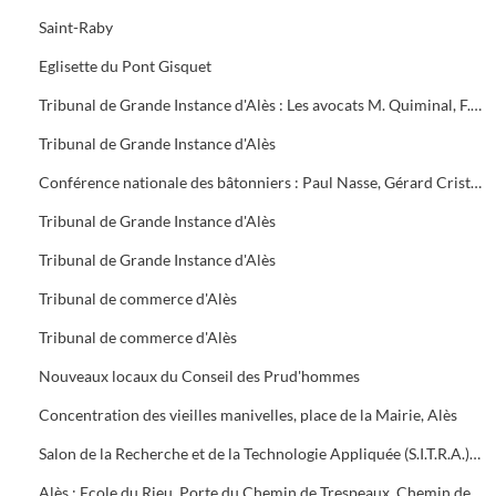
Saint-Raby
Eglisette du Pont Gisquet
Tribunal de Grande Instance d'Alès : Les avocats M. Quiminal, F. Gilles, G. Vezon, N. Tria, le président Thierry Ghem
Tribunal de Grande Instance d'Alès
Conférence nationale des bâtonniers : Paul Nasse, Gérard Cristol, Christophe Ricour et Paul Morin
Tribunal de Grande Instance d'Alès
Tribunal de Grande Instance d'Alès
Tribunal de commerce d'Alès
Tribunal de commerce d'Alès
Nouveaux locaux du Conseil des Prud'hommes
Concentration des vieilles manivelles, place de la Mairie, Alès
Salon de la Recherche et de la Technologie Appliquée (S.I.T.R.A.) au Capra. Inauguration avec Jacques Blanc, Max Roustan, Max Romanet, Alain Fabre, Jean Bousquet
Alès : Ecole du Rieu, Porte du Chemin de Trespeaux, Chemin de fer quartier ardoise, Rue de la Roque, Mairie, Fort Vauban, Tour Vieille