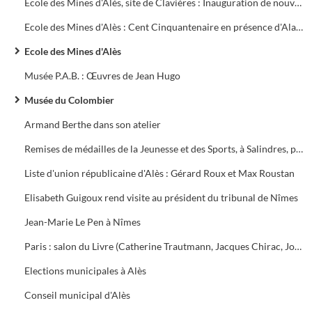
Ecole des Mines d'Alès, site de Clavières : Inauguration de nouveaux bâtiments avec le Ministre de l'Industrie José Rossi
Ecole des Mines d'Alès : Cent Cinquantenaire en présence d'Alain Madelin, Ministre de l'Industrie
Ecole des Mines d'Alès
Musée P.A.B. : Œuvres de Jean Hugo
Musée du Colombier
Armand Berthe dans son atelier
Remises de médailles de la Jeunesse et des Sports, à Salindres, par Michèle Alliot-Marie, Ministre, en présence de Madame Robert, Maire
Liste d'union républicaine d'Alès : Gérard Roux et Max Roustan
Elisabeth Guigoux rend visite au président du tribunal de Nîmes
Jean-Marie Le Pen à Nîmes
Paris : salon du Livre (Catherine Trautmann, Jacques Chirac, Jorge Sampaïo)
Elections municipales à Alès
Conseil municipal d'Alès