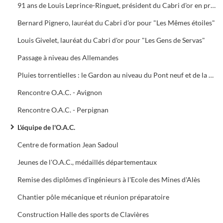
91 ans de Louis Leprince-Ringuet, président du Cabri d'or en présence de Michel Del Castillo, Raymond Castan, Max Romanet
Bernard Pignero, lauréat du Cabri d'or pour "Les Mêmes étoiles"
Louis Givelet, lauréat du Cabri d'or pour "Les Gens de Servas"
Passage à niveau des Allemandes
Pluies torrentielles : le Gardon au niveau du Pont neuf et de la Clinique Bonnefon
Rencontre O.A.C. - Avignon
Rencontre O.A.C. - Perpignan
L'équipe de l'O.A.C.
Centre de formation Jean Sadoul
Jeunes de l'O.A.C., médaillés départementaux
Remise des diplômes d'ingénieurs à l'Ecole des Mines d'Alès
Chantier pôle mécanique et réunion préparatoire
Construction Halle des sports de Clavières