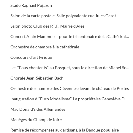
Stade Raphaël Pujazon
Salon de la carte postale, Salle polyvalente rue Jules Cazot
Salon photo Club des P.T.T., Mairie d'Alès
Concert Alain Mammoser pour le tricentenaire de la Cathédrale Saint-Jean
Orchestre de chambre à la cathédrale
Concours d'art lyrique
Les "Fous chantants" au Bosquet, sous la direction de Michel Schwingrouber
Chorale Jean-Sébastien Bach
Orchestre de chambre des Cévennes devant le château de Portes
Inauguration d'"Euro Modélisme". La propriétaire Geneviève Dumas en présence de son fils Julien
Mac Donald's des Allemandes
Manèges du Champ de foire
Remise de récompenses aux artisans, à la Banque populaire