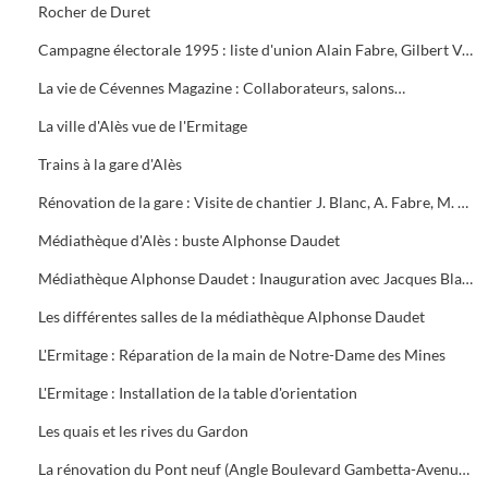
Rocher de Duret
Campagne électorale 1995 : liste d'union Alain Fabre, Gilbert Vezon, Max Roustan
La vie de Cévennes Magazine : Collaborateurs, salons…
La ville d'Alès vue de l'Ermitage
Trains à la gare d'Alès
Rénovation de la gare : Visite de chantier J. Blanc, A. Fabre, M. Roustan, J. Danilet
Médiathèque d'Alès : buste Alphonse Daudet
Médiathèque Alphonse Daudet : Inauguration avec Jacques Blanc, Max Roustan, Raymond Castan
Les différentes salles de la médiathèque Alphonse Daudet
L'Ermitage : Réparation de la main de Notre-Dame des Mines
L'Ermitage : Installation de la table d'orientation
Les quais et les rives du Gardon
La rénovation du Pont neuf (Angle Boulevard Gambetta-Avenue Carnot)