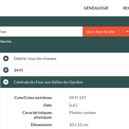
GÉNÉALOGIE
RE
dans tout le site
echerche
Déplier
tous les niveaux
34 FI
Centrale du Fesc aux Salles-du-Gardon
Cote/Cotes extrêmes
34 FI 147
Date
[s.d.]
Caractéristiques
Photos couleur
physiques
Dimensions
10 x 15 cm