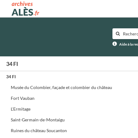
Archives municipales d'Alès
Aide à la r
34 FI
34 FI
Musée du Colombier, façade et colombier du château
Fort Vauban
L'Ermitage
Saint-Germain-de-Montaigu
Ruines du château Soucanton