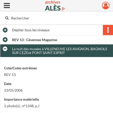
Ouvrir le menu déroulant
Archives municipales d'Alès
Déplier
tous les niveaux
REV 13 : Cévennes Magazine
La nuit des musées à VILLENEUVE LES AVIGNON, BAGNOLS
SUR CEZEet PONT SAINT ESPRIT
Cote/Cotes extrêmes
REV 13
Date
13/05/2006
Importance matérielle
1 photo(s) ; n°1348, p.J