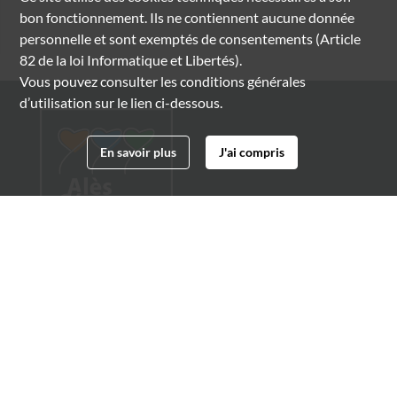
bon fonctionnement. Ils ne contiennent aucune donnée
personnelle et sont exemptés de consentements (Article
82 de la loi Informatique et Libertés).
Vous pouvez consulter les conditions générales
d’utilisation sur le lien ci-dessous.
En savoir plus
J'ai compris
Archives municipales d'Alès
4 boulevard Gambetta
30100 Alès
04 66 54 32 20
archives@ville-ales.fr