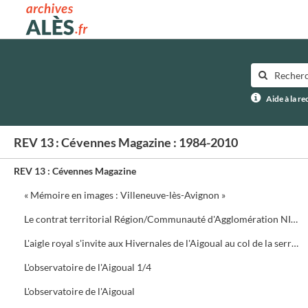
Archives municipales d'Alès
Aide à la r
REV 13 : Cévennes Magazine : 1984-2010
REV 13 : Cévennes Magazine
« Mémoire en images : Villeneuve-lès-Avignon »
Le contrat territorial Région/Communauté d'Agglomération NIMES Métropole
L'aigle royal s'invite aux Hivernales de l'Aigoual au col de la serreyrède. Programme de la journée
L'observatoire de l'Aigoual 1/4
L'observatoire de l'Aigoual