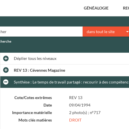
GÉNÉALOGIE
RE
dans tout le site
echerche
Déplier
tous les niveaux
REV 13 : Cévennes Magazine
Synthèse : Le temps de travail partagé : recourir à des compétence
Cote/Cotes extrêmes
REV 13
Date
09/04/1994
Importance matérielle
2 photo(s) ; n°717
Mots clés matières
DROIT