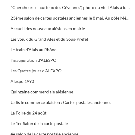
"Chercheurs et curieux des Cévennes", photo du vieil Alais à identifier.
23ème salon de cartes postales anciennes le 8 mai. Au pôle Mécanique grand prix camion
Accueil des nouveaux alésiens en mairie
Les vœux du Grand Alès et du Sous-Préfet
Le train d’Alais au Rhône.
l'inauguration d'ALESPO
Les Quatre jours d’ALEXPO
Alespo 1990
Quinzaine commerciale alésienne
Jadis le commerce alaisien : Cartes postales anciennes
La Foire du 24 août
Le 1er Salon de la carte postale
4è salon de la carte postale ancienne