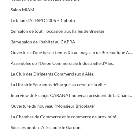
Salon MIAM
Le bilan d'ALESPO 2006 + 1 photo
1er salon de tout l' occasion aux halles de Bruèges
3ème salon de l'habitat au CAPRA
Ouverture d’une base « temps X » au magasin de Bureautique A.M.C., 40 Avenue du Général de Gaule à Alès.
Assemblée de l’Union Commerciale Industrielle d’Alès.
Le Club des Dirigeants Commerciaux d’Alès.
La Librairie Sauramps débarque au cœur de la ville
Interview de Françis CABANAT nouveau président de la Chambre de Commerce
Ouverture du nouveau "Monsieur Bricolage"
La Chambre de Commerce et le commerce de proximité
Sous les ponts d’Alès coule le Gardon.