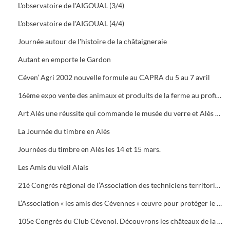
L'observatoire de l'AIGOUAL (3/4)
L'observatoire de l'AIGOUAL (4/4)
Journée autour de l'histoire de la châtaigneraie
Autant en emporte le Gardon
Céven’ Agri 2002 nouvelle formule au CAPRA du 5 au 7 avril
16ème expo vente des animaux et produits de la ferme au profit des orphelins des sapeurs-pompiers aux halles de Bruèges
Art Alès une réussite qui commande le musée du verre et Alès capitale des Cévennes, départ du chemin des verriers.
La Journée du timbre en Alès
Journées du timbre en Alès les 14 et 15 mars.
Les Amis du vieil Alais
21è Congrès régional de l’Association des techniciens territoriaux.
L’Association « les amis des Cévennes » œuvre pour protéger le patrimoine cévenol.
105e Congrès du Club Cévenol. Découvrons les châteaux de la Vaunage