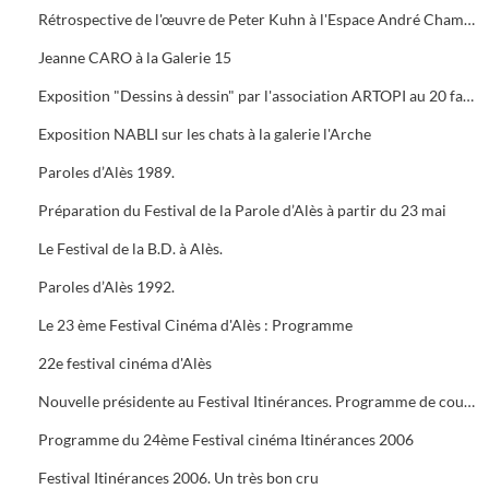
Rétrospective de l'œuvre de Peter Kuhn à l'Espace André Chamson. Exposition consacrée à Vauban à l'OFFICE DE TOURISME. Présentation de saison hors les murs du cratère
Jeanne CARO à la Galerie 15
Exposition "Dessins à dessin" par l'association ARTOPI au 20 faubourg du Soleil
Exposition NABLI sur les chats à la galerie l'Arche
Paroles d’Alès 1989.
Préparation du Festival de la Parole d’Alès à partir du 23 mai
Le Festival de la B.D. à Alès.
Paroles d’Alès 1992.
Le 23 ème Festival Cinéma d'Alès : Programme
22e festival cinéma d'Alès
Nouvelle présidente au Festival Itinérances. Programme de courts métrages de Jacques TATI
Programme du 24ème Festival cinéma Itinérances 2006
Festival Itinérances 2006. Un très bon cru