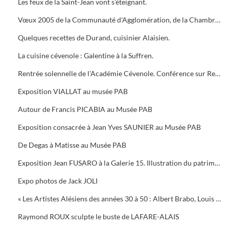
Les feux de la Saint-Jean vont s’éteignant.
Vœux 2005 de la Communauté d'Agglomération, de la Chambre de Commerce, 5 bougies pour la Médiathèque
Quelques recettes de Durand, cuisinier Alaisien.
La cuisine cévenole : Galentine à la Suffren.
Rentrée solennelle de l'Académie Cévenole. Conférence sur Renoir et Albert ANDRE, une amitié (1894-1919)
Exposition VIALLAT au musée PAB
Autour de Francis PICABIA au Musée PAB
Exposition consacrée à Jean Yves SAUNIER au Musée PAB
De Degas à Matisse au Musée PAB
Exposition Jean FUSARO à la Galerie 15. Illustration du patrimoine alésien
Expo photos de Jack JOLI
« Les Artistes Alésiens des années 30 à 50 : Albert Brabo, Louis Cabanes, Louis Arcaix et René Aberlenc » par Annie Corbier
Raymond ROUX sculpte le buste de LAFARE-ALAIS