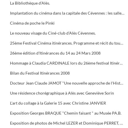
La Bibliothèque d’Alès.
Implantation du cinéma dans la capitale des Cévennes : les salles du début du siècle à nos jours.
Cinéma de poche le Pinki
Le nouveau visage du Ciné-club d’Alès Cévennes.
25ème Festival Cinéma itinérances. Programme et récit du tournage dans les cévennes d' "Un homme de trop"
26ème édition d'Itinérances du 14 au 24 Mars 2008
Hommage à Claudia CARDINALE lors du 26ème festival Itinérances. En photo avec Max ROUSTAN, Maire
Bilan du Festival Itinérances 2008
Docteur Jean Claude JAMOT "Une nouvelle approche de l'Histoire et de l'Archéologie appliquée aux Celtes
Une résidence chorégraphique à Alès avec Geneviève Sorin
L'art du collage à la Galerie 15 avec Christine JANVIER
Exposition Georges BRAQUE "Chemin faisant " au Musée PA.B.
Exposition de photos de Michel LEZER et Dominique PERRET, de peintures de Monique SANTORO à l'OFFICE DE TOURISME pour la Féria d'Alès