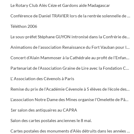
Le Rotary Club Alès Céze et Gardons aide Madagascar
Conférence de Daniel TRAVIER lors de la rentrée solennelle de l'Académie Cévenole
Téléthon 2006
Le sous-préfet Stéphane GUYON intronisé dans la Confrérie des Mange Tripes
Animations de l'association Renaissance du Fort Vauban pour le Téléthon
Concert d’Alain Mammoser à la Cathédrale au profit de l’Enfance Inadaptée.
Partenariat de l'Association Graine de Lire avec la Fondation Crédit Mutuel
L' Association des Cévenols à Paris
Remise du prix de l'Académie Cévenole à 5 élèves de l'école des Mines pour leur travail sur la mine et ses conséquences sur l'économie et les paysages.
L'association Notre Dame des Mines organise l'Omelette de Pâques à l'Ermitage
1er salon des antiquaires au CAPRA
Salon des cartes postales anciennes le 8 mai.
Cartes postales des monuments d’Alès détruits dans les années 1960.