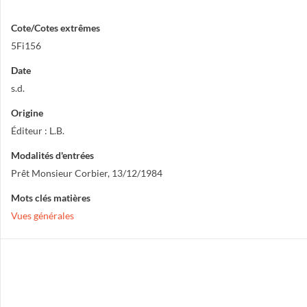
Cote/Cotes extrêmes
5Fi156
Date
s.d.
Origine
Éditeur : L.B.
Modalités d'entrées
Prêt Monsieur Corbier, 13/12/1984
Mots clés matières
Vues générales