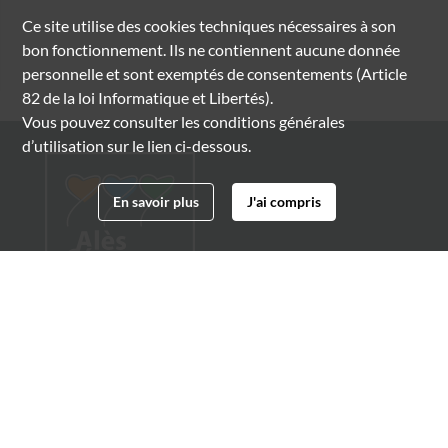
Ce site utilise des
cookies
techniques nécessaires à son
bon fonctionnement. Ils ne contiennent aucune donnée
personnelle et sont exemptés de consentements (Article
82 de la loi Informatique et Libertés).
Vous pouvez consulter les conditions générales
d’utilisation sur le lien ci-dessous.
En savoir plus
J'ai compris
Archives municipales d'Alès
4 boulevard Gambetta
30100 Alès
04 66 54 32 20
archives@ville-ales.fr