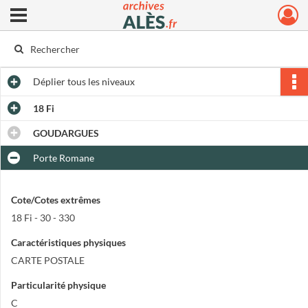
Ouvrir le menu déroulant
Archives municipales d'Alès
Déplier
tous les niveaux
18 Fi
GOUDARGUES
Porte Romane
Cote/Cotes extrêmes
18 Fi - 30 - 330
Caractéristiques physiques
CARTE POSTALE
Particularité physique
C