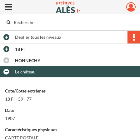
Ouvrir le menu déroulant
Archives municipales d'Alès
Déplier
tous les niveaux
18 Fi
HONNECHY
Le château
Cote/Cotes extrêmes
18 Fi - 59 - 77
Date
1907
Caractéristiques physiques
CARTE POSTALE