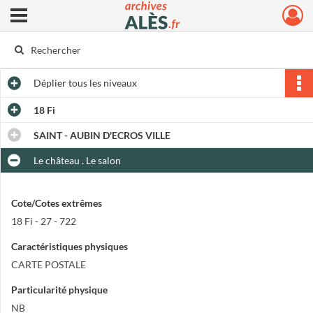
Ouvrir le menu déroulant
Archives municipales d'Alès
Déplier
tous les niveaux
18 Fi
SAINT - AUBIN D'ECROS VILLE
Le château . Le salon
Cote/Cotes extrêmes
18 Fi - 27 - 722
Caractéristiques physiques
CARTE POSTALE
Particularité physique
NB