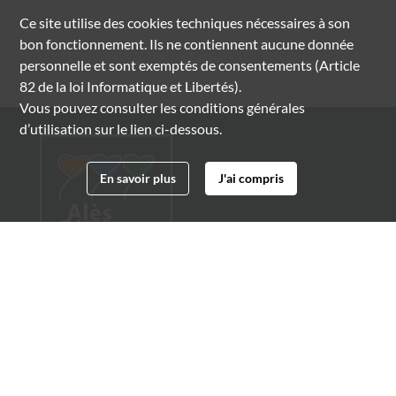
Ce site utilise des
cookies
techniques nécessaires à son
bon fonctionnement. Ils ne contiennent aucune donnée
personnelle et sont exemptés de consentements (Article
82 de la loi Informatique et Libertés).
Vous pouvez consulter les conditions générales
d’utilisation sur le lien ci-dessous.
En savoir plus
J'ai compris
Archives municipales d'Alès
4 boulevard Gambetta
30100 Alès
04 66 54 32 20
archives@ville-ales.fr