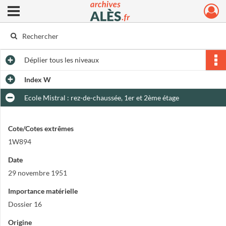
Ouvrir le menu déroulant
Archives municipales d'Alès
Déplier
tous les niveaux
Index W
Ecole Mistral : rez-de-chaussée, 1er et 2ème étage
Cote/Cotes extrêmes
1W894
Date
29 novembre 1951
Importance matérielle
Dossier 16
Origine