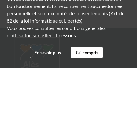
bon fonctionnement. Ils ne contiennent aucune donnée
personnelle et sont exemptés de consentements (Article
82 de la loi Informatique et Libertés).
Vous pouvez consulter les conditions générales
d’utilisation sur le lien ci-dessous.
En savoir plus
J'ai compris
Archives municipales d'Alès
4 boulevard Gambetta
30100 Alès
04 66 54 32 20
archives@ville-ales.fr