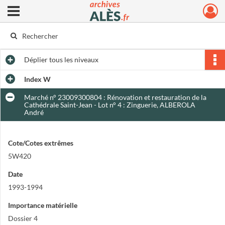
Ouvrir le menu déroulant
Archives municipales d'Alès
Déplier
tous les niveaux
Index W
Marché n° 23009300804 : Rénovation et restauration de la
Cathédrale Saint-Jean - Lot n° 4 : Zinguerie, ALBEROLA
André
Cote/Cotes extrêmes
5W420
Date
1993-1994
Importance matérielle
Dossier 4