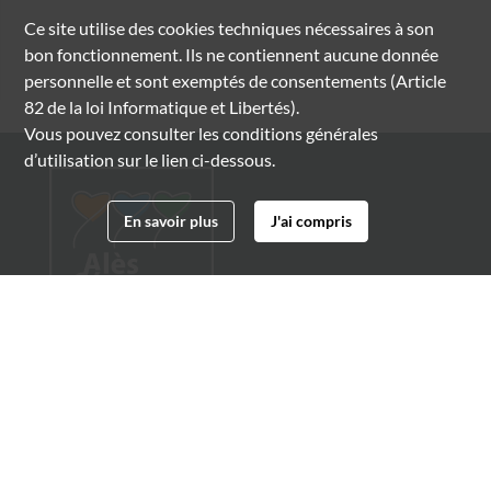
Ce site utilise des
cookies
techniques nécessaires à son
bon fonctionnement. Ils ne contiennent aucune donnée
personnelle et sont exemptés de consentements (Article
82 de la loi Informatique et Libertés).
Vous pouvez consulter les conditions générales
d’utilisation sur le lien ci-dessous.
En savoir plus
J'ai compris
Archives municipales d'Alès
4 boulevard Gambetta
30100 Alès
04 66 54 32 20
archives@ville-ales.fr