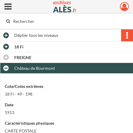
Ouvrir le menu déroulant
Archives municipales d'Alès
Déplier
tous les niveaux
18 Fi
FREIGNE
Château de Bourmont
Cote/Cotes extrêmes
18 Fi - 49 - 198
Date
1913
Caractéristiques physiques
CARTE POSTALE