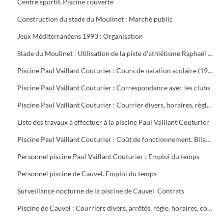
Centre sportif. Piscine couverte
Construction du stade du Moulinet : Marché public
Jeux Méditerranéens 1993 : Organisation
Stade du Moulinet : Utilisation de la piste d'athlétisme Raphaël Pujazon
Piscine Paul Vaillant Couturier : Cours de natation scolaire (1992-1999). Transport des scolaires (1995-1998). Utilisation de la piscine par les scolaires (1997-1998)
Piscine Paul Vaillant Couturier : Correspondance avec les clubs
Piscine Paul Vaillant Couturier : Courrier divers, horaires, règlement des cours, vols, plan d'organisation de secours, accident du 16 juin 1997, procès-verbal de la Commission de Sécurité
Liste des travaux à effectuer à la piscine Paul Vaillant Couturier
Piscine Paul Vaillant Couturier : Coût de fonctionnement. Bilan d'activité
Personnel piscine Paul Vaillant Couturier : Emploi du temps
Personnel piscine de Cauvel. Emploi du temps
Surveillance nocturne de la piscine de Cauvel. Contrats
Piscine de Cauvel : Courriers divers, arrêtés, régie, horaires, convention chèques loisirs temps libre, procès-verbal Commission de sécurité