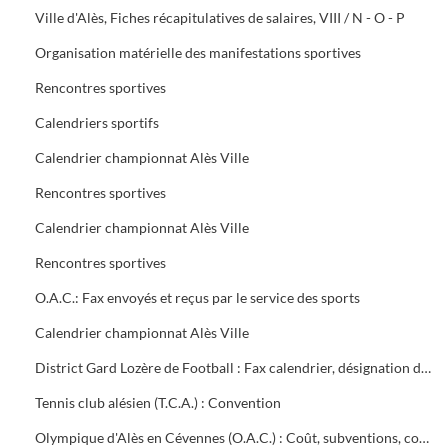
Ville d'Alès, Fiches récapitulatives de salaires, VIII / N - O - P
Organisation matérielle des manifestations sportives
Rencontres sportives
Calendriers sportifs
Calendrier championnat Alès Ville
Rencontres sportives
Calendrier championnat Alès Ville
Rencontres sportives
O.A.C.: Fax envoyés et reçus par le service des sports
Calendrier championnat Alès Ville
District Gard Lozère de Football : Fax calendrier, désignation des terrains
Tennis club alésien (T.C.A.) : Convention
Olympique d'Alès en Cévennes (O.A.C.) : Coût, subventions, contrat d'objectifs, courrier