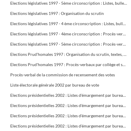
Elections législatives 1997 - 5ème circonscription : Listes, bulletins de vote, délégués et assesseurs
Elections législatives 1997 : Organisation du scrutin
Elections législatives 1997 - 4 ème circonscription : Listes, bulletins de vote, délégués et assesseurs
Elections législatives 1997 - 4ème circonscription : Procès-verbaux
Elections législatives 1997 - 5ème circonscription : Procès-verbaux
Elections Prud'homales 1997 : Organisation du scrutin, textes, représentants des organisations professionnelles et syndicales, délégués, bureaux de vote, tableaux de vote par correspondance
Elections Prud'homales 1997 : Procès-verbaux par collège et section
Procès-verbal de la commission de recensement des votes
Liste électorale générale 2002 par bureau de vote
Elections présidentielles 2002 : Listes d'émargement par bureau de vote : 1 à 5
Elections présidentielles 2002 : Listes d'émargement par bureau de vote : 6 à 10
Elections présidentielles 2002 : Listes d'émargement par bureau de vote : 11 à 16 ( pas de 12 )
Elections présidentielles 2002 : Listes d'émargement par bureau de vote : 17 à 21