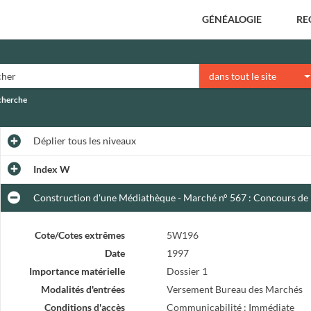
GÉNÉALOGIE
RE
dans tout le site
echerche
Déplier
tous les niveaux
Index W
Construction d'une Médiathèque - Marché n° 567 : Concours de m
Cote/Cotes extrêmes
5W196
Date
1997
Importance matérielle
Dossier 1
Modalités d'entrées
Versement Bureau des Marchés
Conditions d'accès
Communicabilité : Immédiate