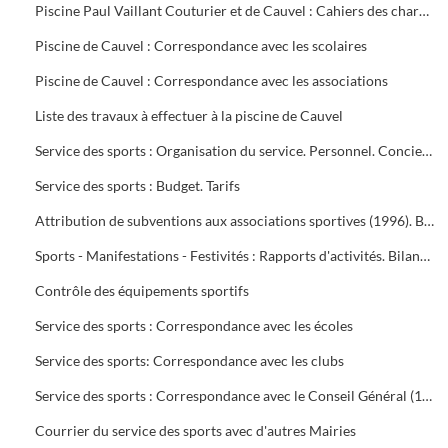
Piscine Paul Vaillant Couturier et de Cauvel : Cahiers des charges signés par les clubs
Piscine de Cauvel : Correspondance avec les scolaires
Piscine de Cauvel : Correspondance avec les associations
Liste des travaux à effectuer à la piscine de Cauvel
Service des sports : Organisation du service. Personnel. Concierges. Notes de service
Service des sports : Budget. Tarifs
Attribution de subventions aux associations sportives (1996). Bilans financiers des clubs (1995-1996)
Sports - Manifestations - Festivités : Rapports d'activités. Bilans financiers
Contrôle des équipements sportifs
Service des sports : Correspondance avec les écoles
Service des sports: Correspondance avec les clubs
Service des sports : Correspondance avec le Conseil Général (1996-1999), Conseil Régional (1996-2000), Préfecture du Gard (1995-1997), Direction Départementale jeunesse et sports (1995-2000)
Courrier du service des sports avec d'autres Mairies