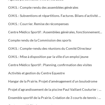
O.M.S. : Compte rendu des assemblées générales
O.M.S. : Subventions et répartitions. Factures. Bilans d'activité Conventions avec la ville
O.M.S. : Courrier. Remise de récompenses
Centre Médico Sportif : Assemblées générales, fonctionnement, projet de contrat, subvention
Compte rendu de la Commission des sports
O.M.S. : Compte-rendu des réunions du Comité Directeur
O.M.S. : Mise à disposition par la ville d'un emploi jeune
Centre Médico Sportif : Planning, confirmation des visites
Activités et gestion du Centre Equestre
Hangar de la Prairie. Projet d'aménagement d'un boulodrome
Projet d'agrandissement de la piscine Paul Vaillant Couturier : 6 plans
Ensemble sportif de la Prairie. Création de 3 courts de tennis : 1ère tranche (1997). Projet d'éclairage (1983)