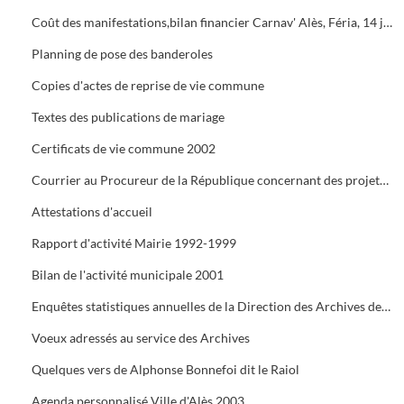
Coût des manifestations,bilan financier Carnav' Alès, Féria, 14 juillet, Estiv' Alès, fête de la châtaigne
Planning de pose des banderoles
Copies d'actes de reprise de vie commune
Textes des publications de mariage
Certificats de vie commune 2002
Courrier au Procureur de la République concernant des projets de mariage dont les dossiers administratifs ne sont pas réglés
Attestations d'accueil
Rapport d'activité Mairie 1992-1999
Bilan de l'activité municipale 2001
Enquêtes statistiques annuelles de la Direction des Archives de France
Voeux adressés au service des Archives
Quelques vers de Alphonse Bonnefoi dit le Raiol
Agenda personnalisé Ville d'Alès 2003