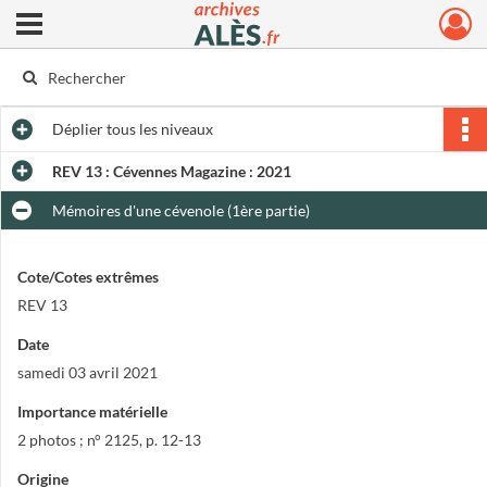
Ouvrir le menu déroulant
Archives municipales d'Alès
Déplier
tous les niveaux
REV 13 : Cévennes Magazine : 2021
Mémoires d'une cévenole (1ère partie)
Cote/Cotes extrêmes
REV 13
Date
samedi 03 avril 2021
Importance matérielle
2 photos ; n° 2125, p. 12-13
Origine