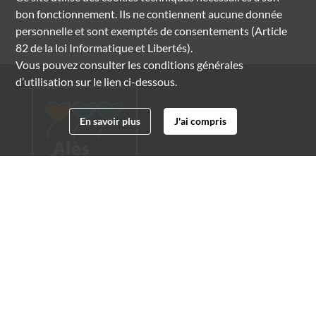
bon fonctionnement. Ils ne contiennent aucune donnée
personnelle et sont exemptés de consentements (Article
82 de la loi Informatique et Libertés).
Vous pouvez consulter les conditions générales
d’utilisation sur le lien ci-dessous.
En savoir plus
J'ai compris
Archives municipales d'Alès
4 boulevard Gambetta
30100 Alès
04 66 54 32 20
archives@ville-ales.fr